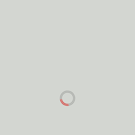
public
orized
Wat zijn de meest waardev
k-https://test.com/
casino promoties van 202
 2026
আগস্ট 7, 2026
POSTS LIST 2
 a
PantherBet South Africa review: a
o
safe and rewarding online casino
experience
আগস্ট 7, 2026