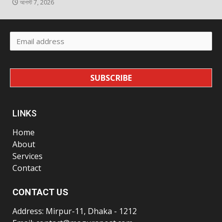
আগস্ট 7, 2026
SUBSCRIBE
LINKS
Home
About
Services
Contact
CONTACT US
Address: Mirpur-11, Dhaka - 1212