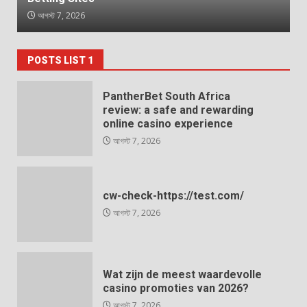
আগস্ট 7, 2026
POSTS LIST 1
PantherBet South Africa
review: a safe and rewarding
online casino experience
আগস্ট 7, 2026
cw-check-https://test.com/
আগস্ট 7, 2026
Wat zijn de meest waardevolle
casino promoties van 2026?
আগস্ট 7, 2026