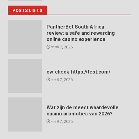
POSTS LIST 3
PantherBet South Africa
review: a safe and rewarding
online casino experience
আগস্ট 7, 2026
cw-check-https://test.com/
আগস্ট 7, 2026
Wat zijn de meest waardevolle
casino promoties van 2026?
আগস্ট 7, 2026