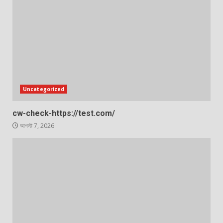
Uncategorized
cw-check-https://test.com/
আগস্ট 7, 2026