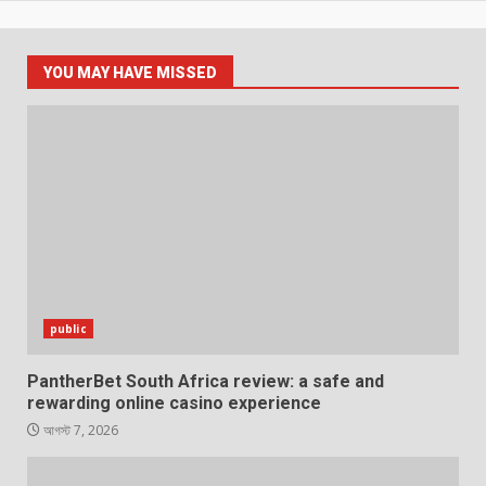
YOU MAY HAVE MISSED
public
PantherBet South Africa review: a safe and
rewarding online casino experience
আগস্ট 7, 2026