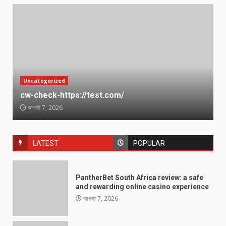
Uncategorized
cw-check-https://test.com/
আগস্ট 7, 2026
LATEST
POPULAR
PantherBet South Africa review: a safe
and rewarding online casino experience
আগস্ট 7, 2026