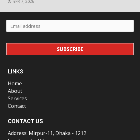
আগস্ট 7, 2026
SUBSCRIBE
LINKS
Home
About
Services
Contact
CONTACT US
Address: Mirpur-11, Dhaka - 1212