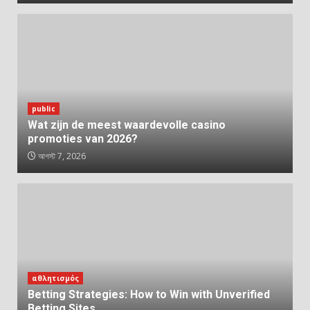
public
Wat zijn de meest waardevolle casino
promoties van 2026?
আগস্ট 7, 2026
αθλητισμός
Betting Strategies: How to Win with Unverified
Betting Sites