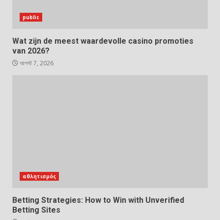
public
Wat zijn de meest waardevolle casino promoties
van 2026?
আগস্ট 7, 2026
αθλητισμός
Betting Strategies: How to Win with Unverified
Betting Sites