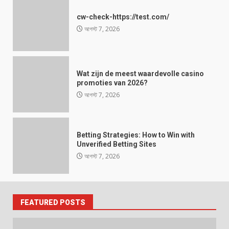
cw-check-https://test.com/
আগস্ট 7, 2026
Wat zijn de meest waardevolle casino
promoties van 2026?
আগস্ট 7, 2026
Betting Strategies: How to Win with
Unverified Betting Sites
আগস্ট 7, 2026
FEATURED POSTS