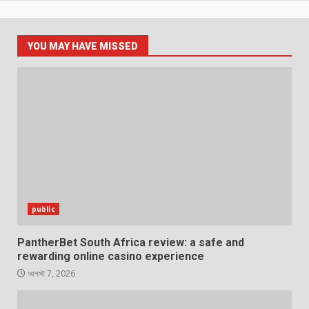
YOU MAY HAVE MISSED
public
PantherBet South Africa review: a safe and
rewarding online casino experience
আগস্ট 7, 2026