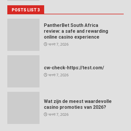
POSTS LIST 3
PantherBet South Africa
review: a safe and rewarding
online casino experience
আগস্ট 7, 2026
cw-check-https://test.com/
আগস্ট 7, 2026
Wat zijn de meest waardevolle
casino promoties van 2026?
আগস্ট 7, 2026