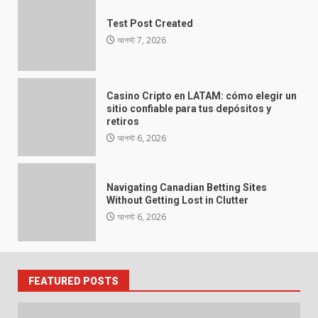
Test Post Created
আগস্ট 7, 2026
Casino Cripto en LATAM: cómo elegir un
sitio confiable para tus depósitos y
retiros
আগস্ট 6, 2026
Navigating Canadian Betting Sites
Without Getting Lost in Clutter
আগস্ট 6, 2026
FEATURED POSTS