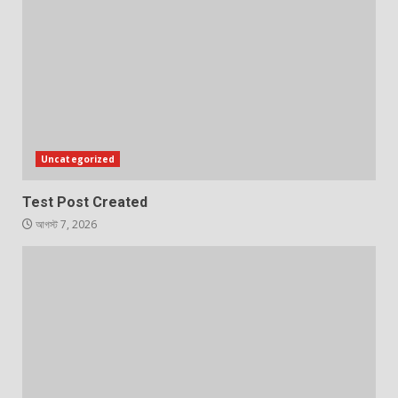
Uncategorized
Test Post Created
আগস্ট 7, 2026