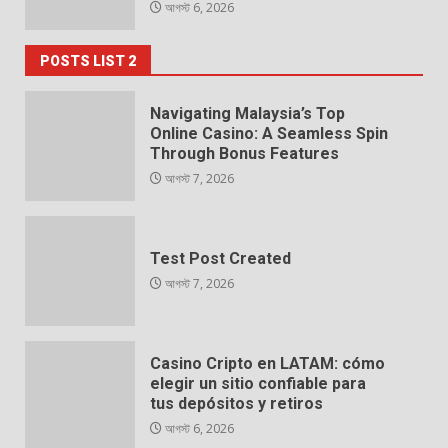
আগস্ট 6, 2026
POSTS LIST 2
Navigating Malaysia’s Top
Online Casino: A Seamless Spin
Through Bonus Features
আগস্ট 7, 2026
Test Post Created
আগস্ট 7, 2026
Casino Cripto en LATAM: cómo
elegir un sitio confiable para
tus depósitos y retiros
আগস্ট 6, 2026