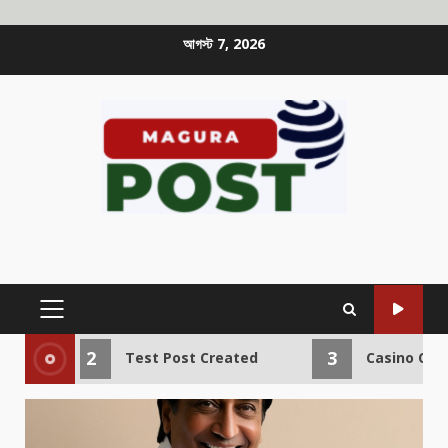
আগস্ট 7, 2026
2
3
Test Post Created
Casino Cripto 