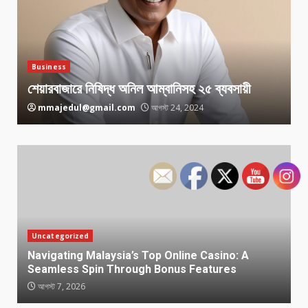
Business
শেয়ারবাজারে নিষিদ্ধ অনিল আম্বানিসহ ২৫ ব্যবসায়ী
mmajedul@gmail.com
আগস্ট 24, 2024
Uncategorized
Navigating Malaysia’s Top Online Casino: A
Seamless Spin Through Bonus Features
আগস্ট 7, 2026