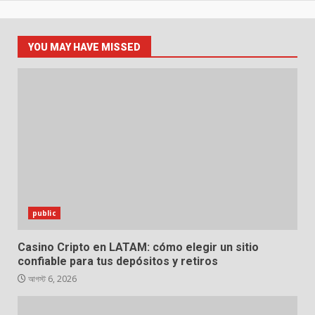
YOU MAY HAVE MISSED
public
Casino Cripto en LATAM: cómo elegir un sitio
confiable para tus depósitos y retiros
আগস্ট 6, 2026