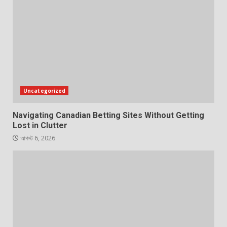
Uncategorized
Navigating Canadian Betting Sites Without Getting
Lost in Clutter
আগস্ট 6, 2026