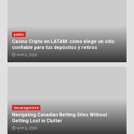
public
Casino Cripto en LATAM: cómo elegir un sitio
confiable para tus depósitos y retiros
আগস্ট 6, 2026
Uncategorized
Navigating Canadian Betting Sites Without
Getting Lost in Clutter
আগস্ট 6, 2026