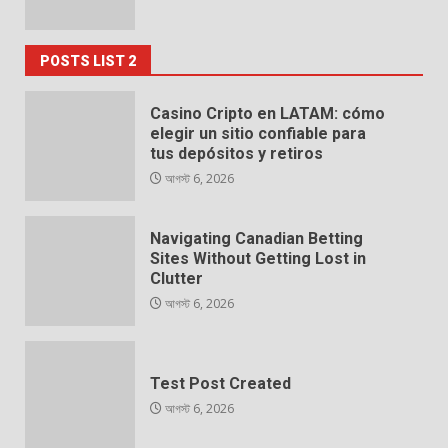
POSTS LIST 2
Casino Cripto en LATAM: cómo
elegir un sitio confiable para
tus depósitos y retiros
আগস্ট 6, 2026
Navigating Canadian Betting
Sites Without Getting Lost in
Clutter
আগস্ট 6, 2026
Test Post Created
আগস্ট 6, 2026