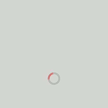
public
orized
Wat zijn de meest waardev
k-https://test.com/
casino promoties van 202
 2026
আগস্ট 7, 2026
POSTS LIST 2
 a
PantherBet South Africa review: a
o
safe and rewarding online casino
experience
আগস্ট 7, 2026