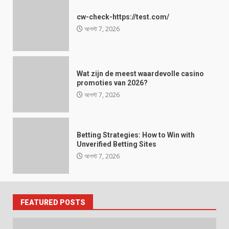
cw-check-https://test.com/
আগস্ট 7, 2026
Wat zijn de meest waardevolle casino
promoties van 2026?
আগস্ট 7, 2026
Betting Strategies: How to Win with
Unverified Betting Sites
আগস্ট 7, 2026
FEATURED POSTS