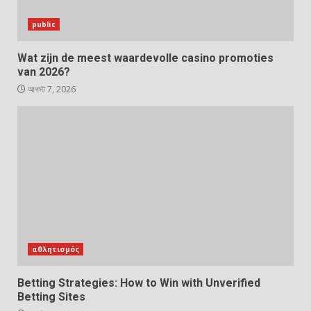
public
Wat zijn de meest waardevolle casino promoties
van 2026?
আগস্ট 7, 2026
αθλητισμός
Betting Strategies: How to Win with Unverified
Betting Sites