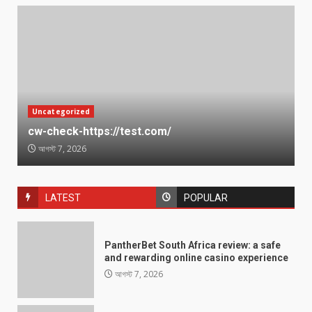
Uncategorized
cw-check-https://test.com/
আগস্ট 7, 2026
LATEST
POPULAR
PantherBet South Africa review: a safe
and rewarding online casino experience
আগস্ট 7, 2026