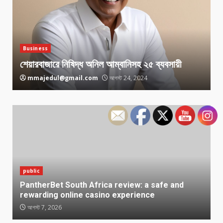
Business
শেয়ারবাজারে নিষিদ্ধ অনিল আম্বানিসহ ২৫ ব্যবসায়ী
mmajedul@gmail.com
আগস্ট 24, 2024
public
PantherBet South Africa review: a safe and
rewarding online casino experience
আগস্ট 7, 2026