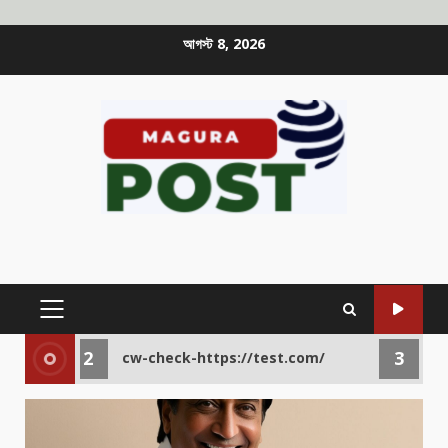
আগস্ট 8, 2026
2
3
cw-check-https://test.com/
Wat z