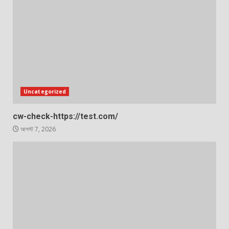
Uncategorized
cw-check-https://test.com/
আগস্ট 7, 2026