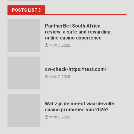
POSTS LIST 3
PantherBet South Africa
review: a safe and rewarding
online casino experience
আগস্ট 7, 2026
cw-check-https://test.com/
আগস্ট 7, 2026
Wat zijn de meest waardevolle
casino promoties van 2026?
আগস্ট 7, 2026