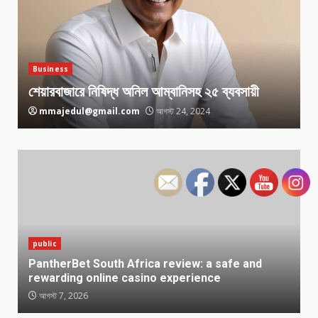
Business
শেয়ারবাজারে নিষিদ্ধ অনিল আম্বানিসহ ২৫ ব্যবসায়ী
mmajedul@gmail.com
আগস্ট 24, 2024
public
PantherBet South Africa review: a safe and
rewarding online casino experience
আগস্ট 7, 2026