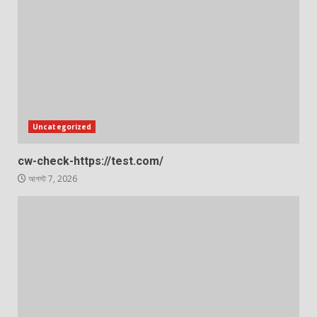
Uncategorized
cw-check-https://test.com/
আগস্ট 7, 2026