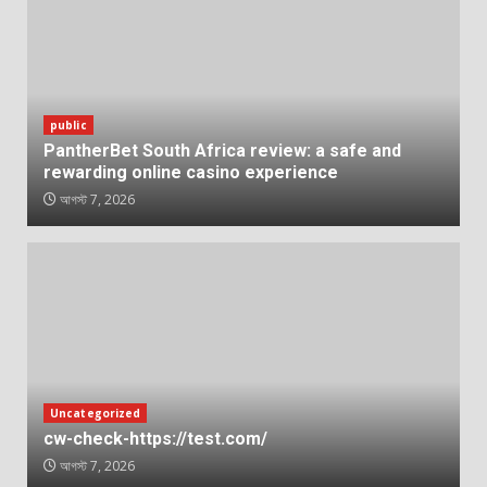
public
PantherBet South Africa review: a safe and
rewarding online casino experience
আগস্ট 7, 2026
Uncategorized
cw-check-https://test.com/
আগস্ট 7, 2026