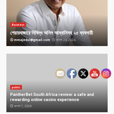
Business
শেয়ারবাজারে নিষিদ্ধ অনিল আম্বানিসহ ২৫ ব্যবসায়ী
mmajedul@gmail.com
আগস্ট 24, 2024
public
PantherBet South Africa review: a safe and
rewarding online casino experience
আগস্ট 7, 2026