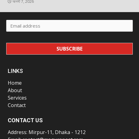
আগস্ট 7, 2026
SUBSCRIBE
LINKS
Home
About
Services
Contact
CONTACT US
Address: Mirpur-11, Dhaka - 1212