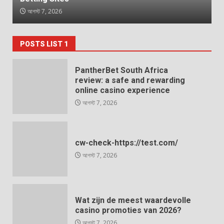
আগস্ট 7, 2026
POSTS LIST 1
PantherBet South Africa
review: a safe and rewarding
online casino experience
আগস্ট 7, 2026
cw-check-https://test.com/
আগস্ট 7, 2026
Wat zijn de meest waardevolle
casino promoties van 2026?
আগস্ট 7, 2026