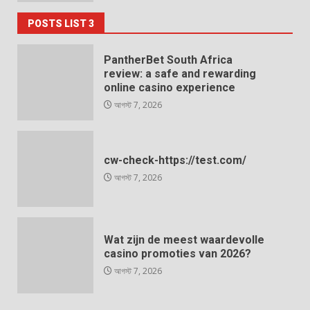
POSTS LIST 3
PantherBet South Africa
review: a safe and rewarding
online casino experience
আগস্ট 7, 2026
cw-check-https://test.com/
আগস্ট 7, 2026
Wat zijn de meest waardevolle
casino promoties van 2026?
আগস্ট 7, 2026