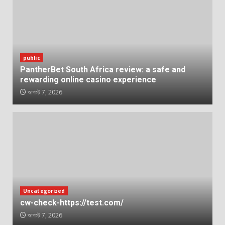
public
PantherBet South Africa review: a safe and
rewarding online casino experience
আগস্ট 7, 2026
Uncategorized
cw-check-https://test.com/
আগস্ট 7, 2026