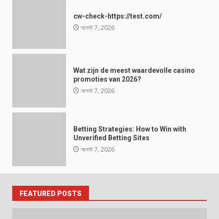
cw-check-https://test.com/
আগস্ট 7, 2026
Wat zijn de meest waardevolle casino
promoties van 2026?
আগস্ট 7, 2026
Betting Strategies: How to Win with
Unverified Betting Sites
আগস্ট 7, 2026
FEATURED POSTS