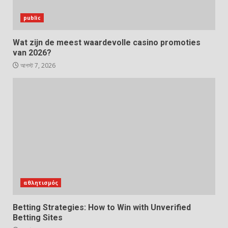
public
Wat zijn de meest waardevolle casino promoties
van 2026?
আগস্ট 7, 2026
αθλητισμός
Betting Strategies: How to Win with Unverified
Betting Sites