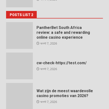
POSTS LIST 2
PantherBet South Africa
review: a safe and rewarding
online casino experience
আগস্ট 7, 2026
cw-check-https://test.com/
আগস্ট 7, 2026
Wat zijn de meest waardevolle
casino promoties van 2026?
আগস্ট 7, 2026