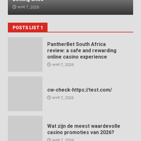
আগস্ট 7, 2026
POSTS LIST 1
PantherBet South Africa
review: a safe and rewarding
online casino experience
আগস্ট 7, 2026
cw-check-https://test.com/
আগস্ট 7, 2026
Wat zijn de meest waardevolle
casino promoties van 2026?
আগস্ট 7, 2026