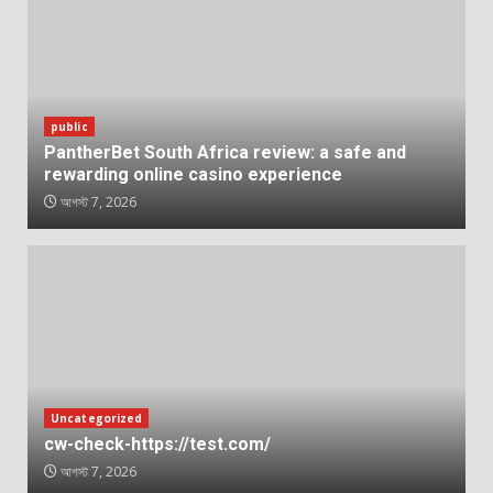
public
PantherBet South Africa review: a safe and
rewarding online casino experience
আগস্ট 7, 2026
Uncategorized
cw-check-https://test.com/
আগস্ট 7, 2026