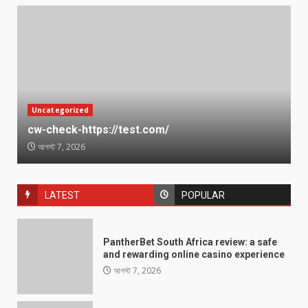
Uncategorized
cw-check-https://test.com/
আগস্ট 7, 2026
LATEST
POPULAR
PantherBet South Africa review: a safe
and rewarding online casino experience
আগস্ট 7, 2026