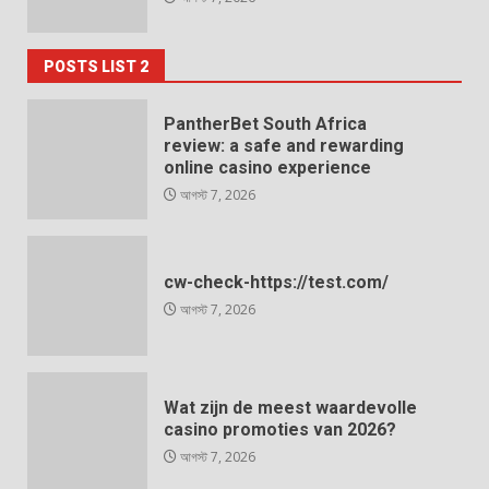
POSTS LIST 2
PantherBet South Africa
review: a safe and rewarding
online casino experience
আগস্ট 7, 2026
cw-check-https://test.com/
আগস্ট 7, 2026
Wat zijn de meest waardevolle
casino promoties van 2026?
আগস্ট 7, 2026