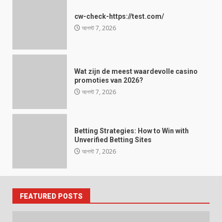
cw-check-https://test.com/
আগস্ট 7, 2026
Wat zijn de meest waardevolle casino
promoties van 2026?
আগস্ট 7, 2026
Betting Strategies: How to Win with
Unverified Betting Sites
আগস্ট 7, 2026
FEATURED POSTS