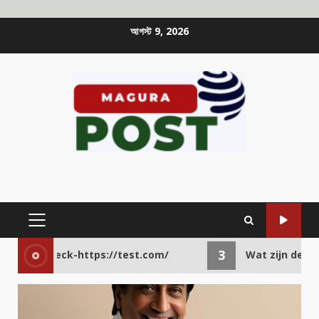
আগস্ট 9, 2026
3
cw-check-https://test.com/
Wat zijn de mees