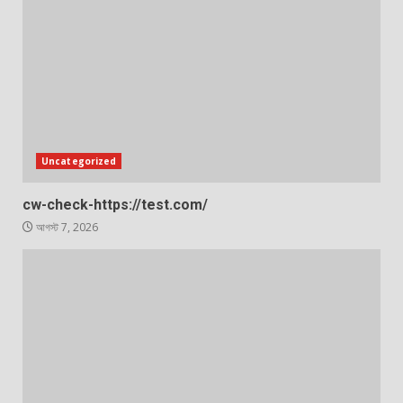
Uncategorized
cw-check-https://test.com/
আগস্ট 7, 2026