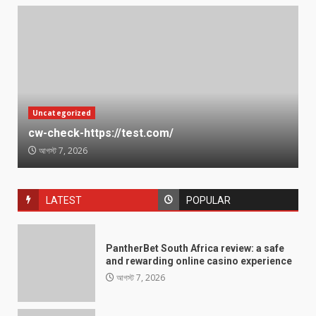
Uncategorized
cw-check-https://test.com/
আগস্ট 7, 2026
LATEST
POPULAR
PantherBet South Africa review: a safe
and rewarding online casino experience
আগস্ট 7, 2026