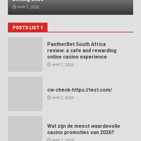
আগস্ট 7, 2026
POSTS LIST 1
PantherBet South Africa
review: a safe and rewarding
online casino experience
আগস্ট 7, 2026
cw-check-https://test.com/
আগস্ট 7, 2026
Wat zijn de meest waardevolle
casino promoties van 2026?
আগস্ট 7, 2026