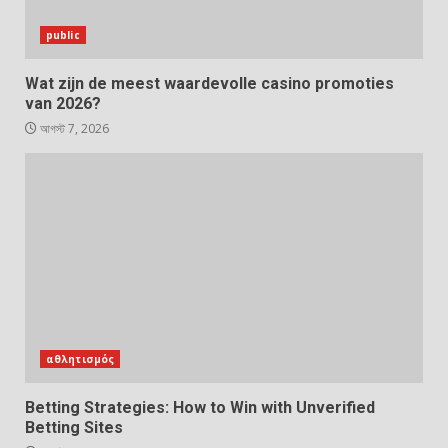
public
Wat zijn de meest waardevolle casino promoties
van 2026?
আগস্ট 7, 2026
αθλητισμός
Betting Strategies: How to Win with Unverified
Betting Sites