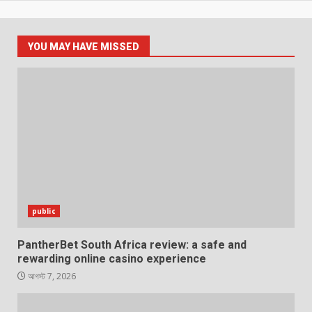
YOU MAY HAVE MISSED
public
PantherBet South Africa review: a safe and
rewarding online casino experience
আগস্ট 7, 2026