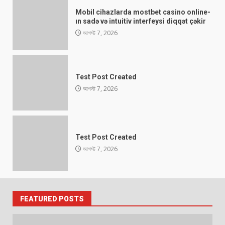
Mobil cihazlarda mostbet casino online-
ın sadə və intuitiv interfeysi diqqət çəkir
আগস্ট 7, 2026
Test Post Created
আগস্ট 7, 2026
Test Post Created
আগস্ট 7, 2026
FEATURED POSTS