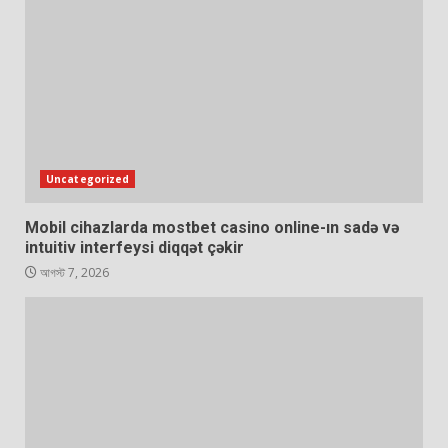
Uncategorized
Mobil cihazlarda mostbet casino online-ın sadə və
intuitiv interfeysi diqqət çəkir
আগস্ট 7, 2026