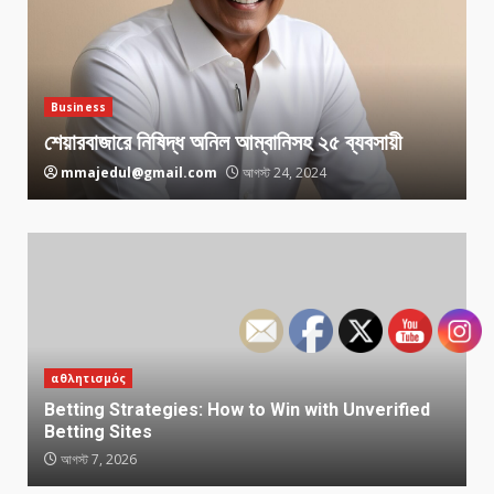
Business
শেয়ারবাজারে নিষিদ্ধ অনিল আম্বানিসহ ২৫ ব্যবসায়ী
mmajedul@gmail.com
আগস্ট 24, 2024
αθλητισμός
Betting Strategies: How to Win with Unverified
Betting Sites
আগস্ট 7, 2026