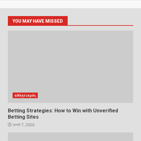
YOU MAY HAVE MISSED
αθλητισμός
Betting Strategies: How to Win with Unverified
Betting Sites
আগস্ট 7, 2026