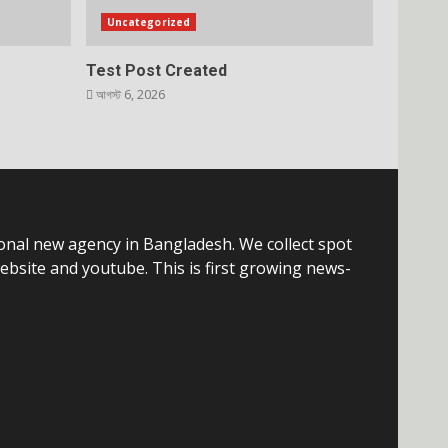
Uncategorized
Test Post Created
আগস্ট 6, 2026
onal new agency in Bangladesh. We collect spot
bsite and youtube. This is first growing news-