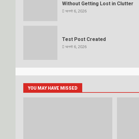
Without Getting Lost in Clutter
আগস্ট 6, 2026
Test Post Created
আগস্ট 6, 2026
YOU MAY HAVE MISSED