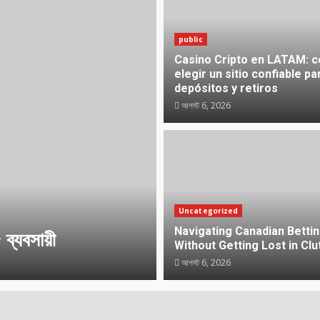
public
Casino Cripto en LATAM: 
elegir un sitio confiable pa
depósitos y retiros
আগস্ট 6, 2026
Uncategorized
Navigating Canadian Bettin
ব্যবসায়ী
Without Getting Lost in Clu
আগস্ট 6, 2026