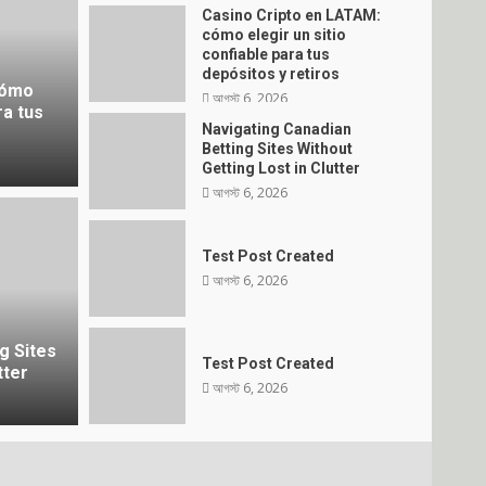
Casino Cripto en LATAM:
cómo elegir un sitio
confiable para tus
depósitos y retiros
cómo
আগস্ট 6, 2026
ra tus
Navigating Canadian
Betting Sites Without
Getting Lost in Clutter
আগস্ট 6, 2026
Test Post Created
আগস্ট 6, 2026
g Sites
Test Post Created
tter
আগস্ট 6, 2026