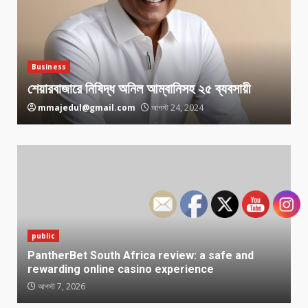
Business
শেয়ারবাজারে নিষিদ্ধ অনিল আম্বানিসহ ২৫ ব্যবসায়ী
mmajedul@gmail.com
আগস্ট 24, 2024
public
PantherBet South Africa review: a safe and
rewarding online casino experience
আগস্ট 7, 2026