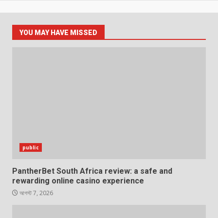
YOU MAY HAVE MISSED
public
PantherBet South Africa review: a safe and
rewarding online casino experience
আগস্ট 7, 2026