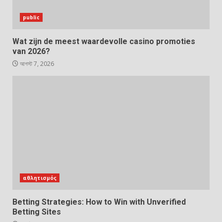
public
Wat zijn de meest waardevolle casino promoties
van 2026?
আগস্ট 7, 2026
αθλητισμός
Betting Strategies: How to Win with Unverified
Betting Sites