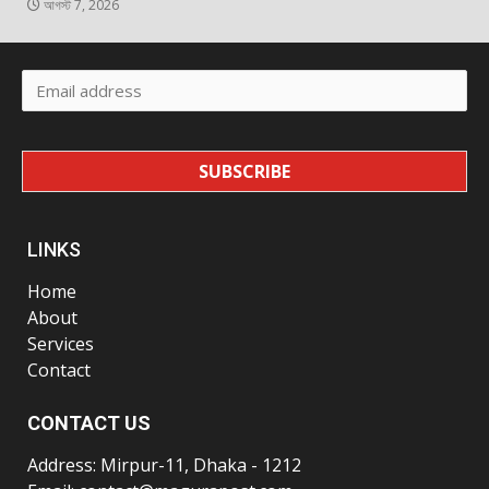
আগস্ট 7, 2026
SUBSCRIBE
LINKS
Home
About
Services
Contact
CONTACT US
Address: Mirpur-11, Dhaka - 1212