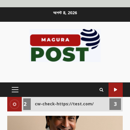
আগস্ট 8, 2026
2
3
cw-check-https://test.com/
Wat z