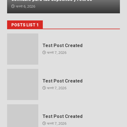
আগস্ট 6, 2026
POSTS LIST 1
Test Post Created
আগস্ট 7, 2026
Test Post Created
আগস্ট 7, 2026
Test Post Created
আগস্ট 7, 2026