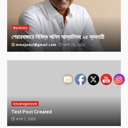
Business
শেয়ারবাজারে নিষিদ্ধ অনিল আম্বানিসহ ২৫ ব্যবসায়ী
mmajedul@gmail.com
আগস্ট 24, 2024
Uncategorized
Test Post Created
আগস্ট 7, 2026