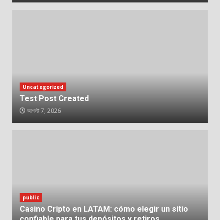
Uncategorized
Test Post Created
আগস্ট 7, 2026
public
Casino Cripto en LATAM: cómo elegir un sitio
confiable para tus depósitos y retiros