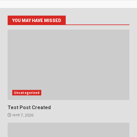
YOU MAY HAVE MISSED
Uncategorized
Test Post Created
আগস্ট 7, 2026