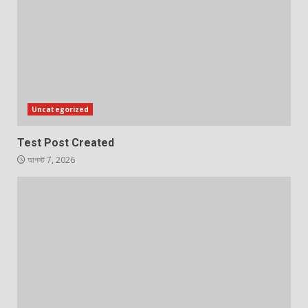
Uncategorized
Test Post Created
আগস্ট 7, 2026