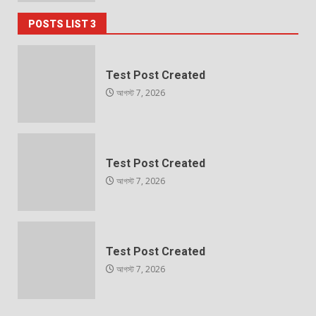
POSTS LIST 3
Test Post Created
আগস্ট 7, 2026
Test Post Created
আগস্ট 7, 2026
Test Post Created
আগস্ট 7, 2026