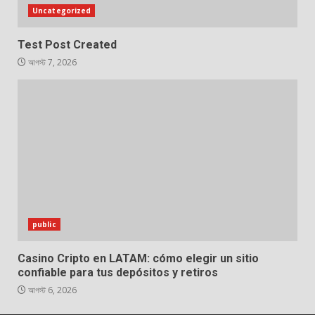
Uncategorized
Test Post Created
আগস্ট 7, 2026
public
Casino Cripto en LATAM: cómo elegir un sitio
confiable para tus depósitos y retiros
আগস্ট 6, 2026