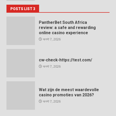
POSTS LIST 3
PantherBet South Africa
review: a safe and rewarding
online casino experience
আগস্ট 7, 2026
cw-check-https://test.com/
আগস্ট 7, 2026
Wat zijn de meest waardevolle
casino promoties van 2026?
আগস্ট 7, 2026