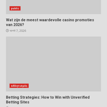
public
Wat zijn de meest waardevolle casino promoties
van 2026?
আগস্ট 7, 2026
αθλητισμός
Betting Strategies: How to Win with Unverified
Betting Sites