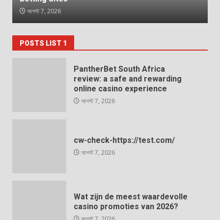
আগস্ট 7, 2026
POSTS LIST 1
PantherBet South Africa
review: a safe and rewarding
online casino experience
আগস্ট 7, 2026
cw-check-https://test.com/
আগস্ট 7, 2026
Wat zijn de meest waardevolle
casino promoties van 2026?
আগস্ট 7, 2026