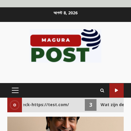
আগস্ট 8, 2026
3
cw-check-https://test.com/
Wat zijn de meest