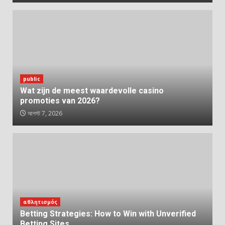
public
Wat zijn de meest waardevolle casino
promoties van 2026?
আগস্ট 7, 2026
αθλητισμός
Betting Strategies: How to Win with Unverified
Betting Sites