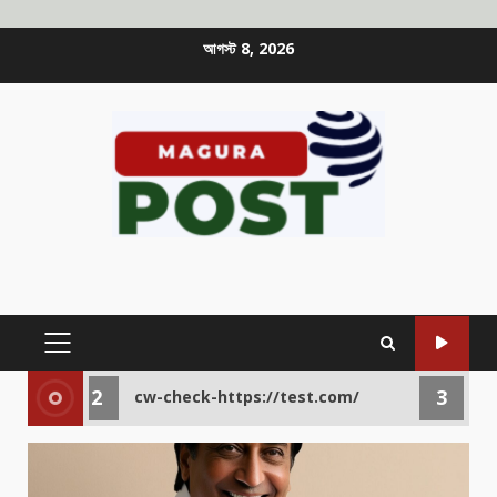
আগস্ট 8, 2026
2
3
cw-check-https://test.com/
Wat z