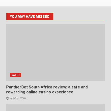
YOU MAY HAVE MISSED
public
PantherBet South Africa review: a safe and
rewarding online casino experience
আগস্ট 7, 2026