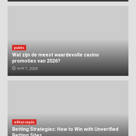
public
Wat zijn de meest waardevolle casino
promoties van 2026?
আগস্ট 7, 2026
αθλητισμός
Betting Strategies: How to Win with Unverified
Betting Sites