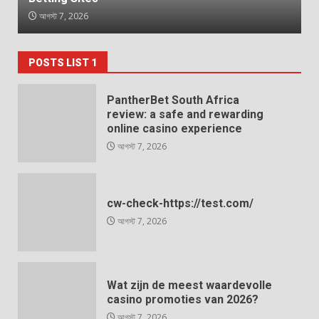
আগস্ট 7, 2026
POSTS LIST 1
PantherBet South Africa
review: a safe and rewarding
online casino experience
আগস্ট 7, 2026
cw-check-https://test.com/
আগস্ট 7, 2026
Wat zijn de meest waardevolle
casino promoties van 2026?
আগস্ট 7, 2026