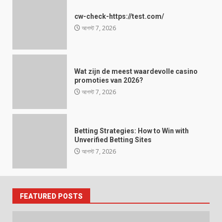
cw-check-https://test.com/
আগস্ট 7, 2026
Wat zijn de meest waardevolle casino
promoties van 2026?
আগস্ট 7, 2026
Betting Strategies: How to Win with
Unverified Betting Sites
আগস্ট 7, 2026
FEATURED POSTS