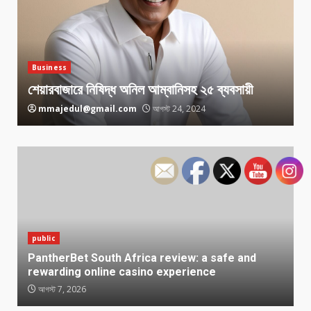
Business
শেয়ারবাজারে নিষিদ্ধ অনিল আম্বানিসহ ২৫ ব্যবসায়ী
mmajedul@gmail.com
আগস্ট 24, 2024
public
PantherBet South Africa review: a safe and
rewarding online casino experience
আগস্ট 7, 2026