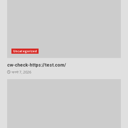
Uncategorized
cw-check-https://test.com/
আগস্ট 7, 2026