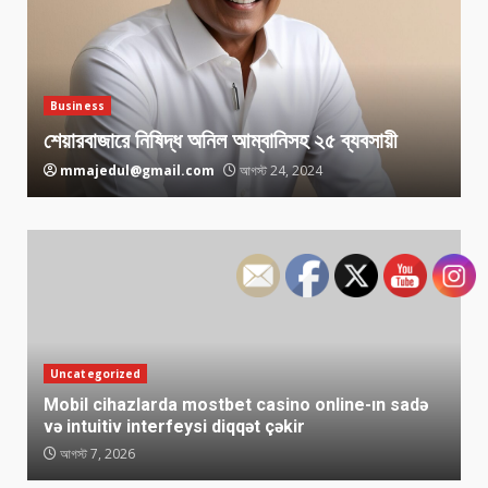
Business
শেয়ারবাজারে নিষিদ্ধ অনিল আম্বানিসহ ২৫ ব্যবসায়ী
mmajedul@gmail.com
আগস্ট 24, 2024
Uncategorized
Mobil cihazlarda mostbet casino online-ın sadə
və intuitiv interfeysi diqqət çəkir
আগস্ট 7, 2026