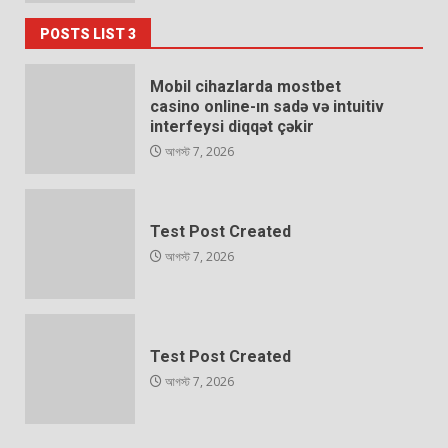
POSTS LIST 3
Mobil cihazlarda mostbet
casino online-ın sadə və intuitiv
interfeysi diqqət çəkir
আগস্ট 7, 2026
Test Post Created
আগস্ট 7, 2026
Test Post Created
আগস্ট 7, 2026