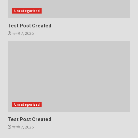
Uncategorized
Test Post Created
আগস্ট 7, 2026
Uncategorized
Test Post Created
আগস্ট 7, 2026