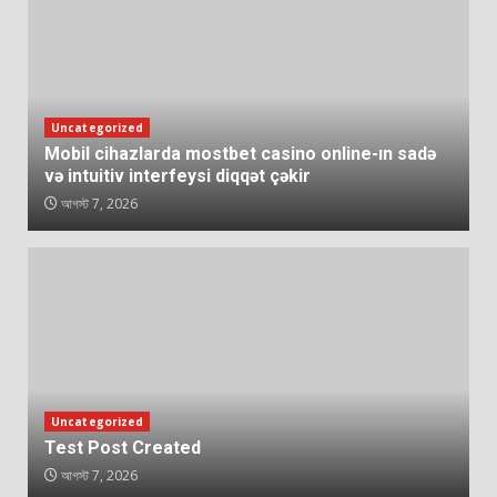
Uncategorized
Mobil cihazlarda mostbet casino online-ın sadə
və intuitiv interfeysi diqqət çəkir
আগস্ট 7, 2026
Uncategorized
Test Post Created
আগস্ট 7, 2026