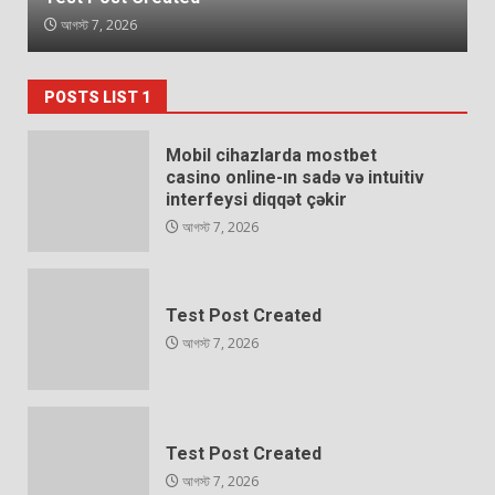
আগস্ট 7, 2026
POSTS LIST 1
Mobil cihazlarda mostbet
casino online-ın sadə və intuitiv
interfeysi diqqət çəkir
আগস্ট 7, 2026
Test Post Created
আগস্ট 7, 2026
Test Post Created
আগস্ট 7, 2026