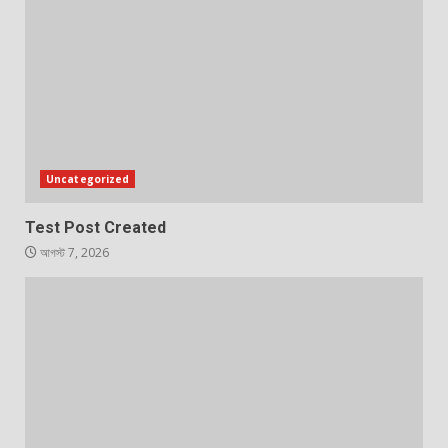
Uncategorized
Test Post Created
আগস্ট 7, 2026