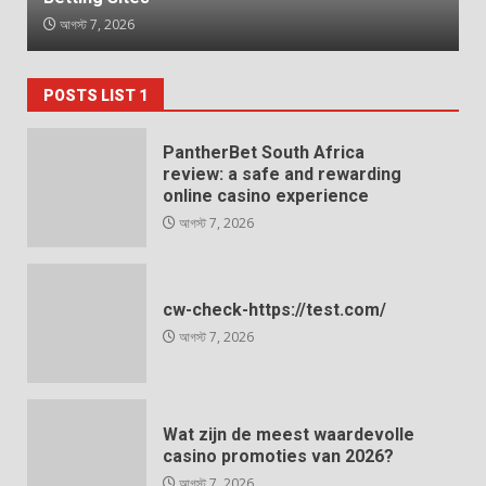
আগস্ট 7, 2026
POSTS LIST 1
PantherBet South Africa
review: a safe and rewarding
online casino experience
আগস্ট 7, 2026
cw-check-https://test.com/
আগস্ট 7, 2026
Wat zijn de meest waardevolle
casino promoties van 2026?
আগস্ট 7, 2026