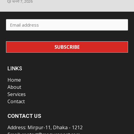
আগস্ট 7, 2026
SUBSCRIBE
LINKS
Home
About
Services
Contact
CONTACT US
Address: Mirpur-11, Dhaka - 1212