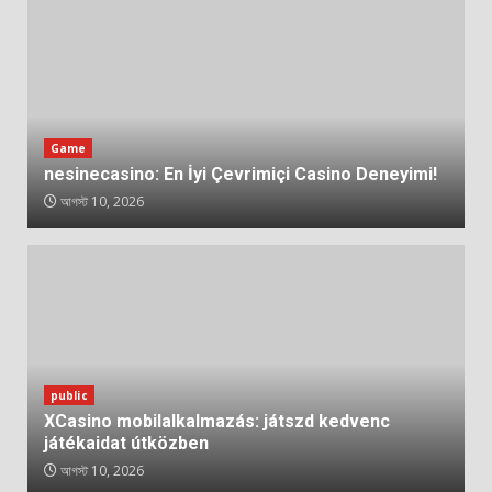
Game
nesinecasino: En İyi Çevrimiçi Casino Deneyimi!
আগস্ট 10, 2026
public
XCasino mobilalkalmazás: játszd kedvenc
játékaidat útközben
আগস্ট 10, 2026