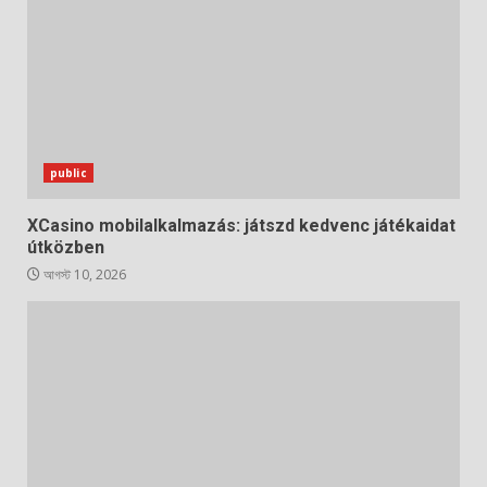
public
XCasino mobilalkalmazás: játszd kedvenc játékaidat
útközben
আগস্ট 10, 2026