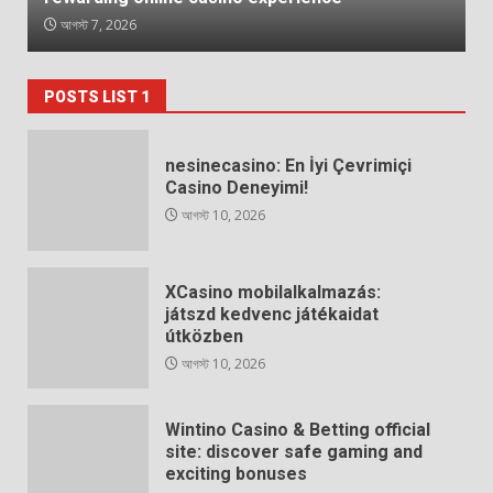
আগস্ট 7, 2026
POSTS LIST 1
nesinecasino: En İyi Çevrimiçi
Casino Deneyimi!
আগস্ট 10, 2026
XCasino mobilalkalmazás:
játszd kedvenc játékaidat
útközben
আগস্ট 10, 2026
Wintino Casino & Betting official
site: discover safe gaming and
exciting bonuses