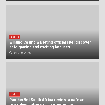
public
Wintino Casino & Betting official site: discover
safe gaming and exciting bonuses
আগস্ট 10, 2026
public
PantherBet South Africa review: a safe and
rewarding online casino experience