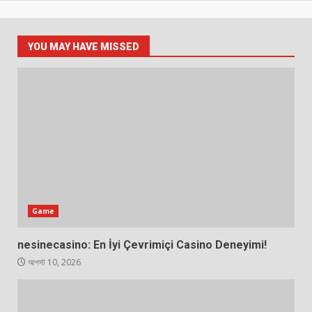
YOU MAY HAVE MISSED
Game
nesinecasino: En İyi Çevrimiçi Casino Deneyimi!
আগস্ট 10, 2026