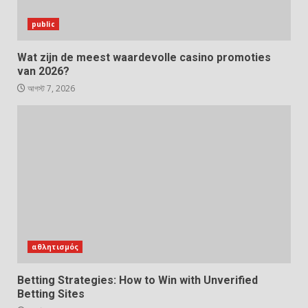
public
Wat zijn de meest waardevolle casino promoties
van 2026?
আগস্ট 7, 2026
αθλητισμός
Betting Strategies: How to Win with Unverified
Betting Sites