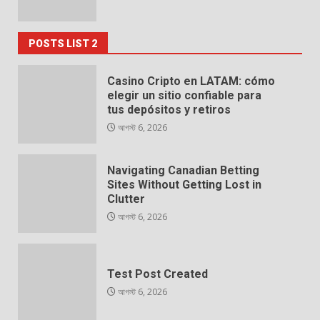
POSTS LIST 2
Casino Cripto en LATAM: cómo
elegir un sitio confiable para
tus depósitos y retiros
আগস্ট 6, 2026
Navigating Canadian Betting
Sites Without Getting Lost in
Clutter
আগস্ট 6, 2026
Test Post Created
আগস্ট 6, 2026