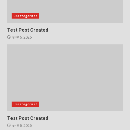
Uncategorized
Test Post Created
আগস্ট 6, 2026
Uncategorized
Test Post Created
আগস্ট 6, 2026