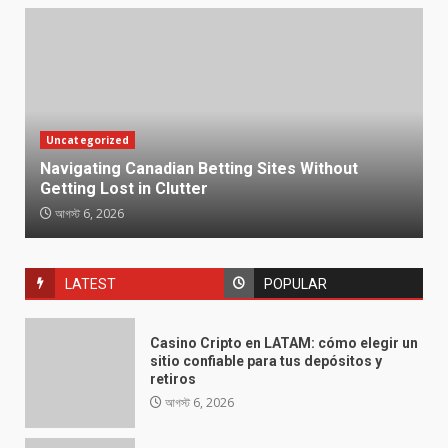
Uncategorized
Navigating Canadian Betting Sites Without
Getting Lost in Clutter
আগস্ট 6, 2026
LATEST
POPULAR
Casino Cripto en LATAM: cómo elegir un
sitio confiable para tus depósitos y
retiros
আগস্ট 6, 2026