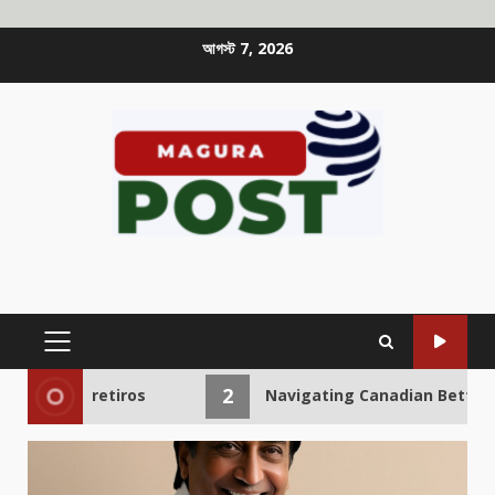
আগস্ট 7, 2026
2
ósitos y retiros
Navigating Canadian Betting Si