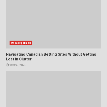
Uncategorized
Navigating Canadian Betting Sites Without Getting
Lost in Clutter
আগস্ট 6, 2026