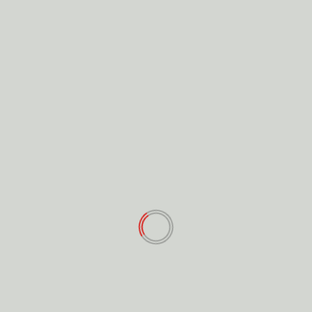
public
orized
Wat zijn de meest waardev
k-https://test.com/
casino promoties van 202
 2026
আগস্ট 7, 2026
POSTS LIST 2
 a
PantherBet South Africa review: a
o
safe and rewarding online casino
experience
আগস্ট 7, 2026