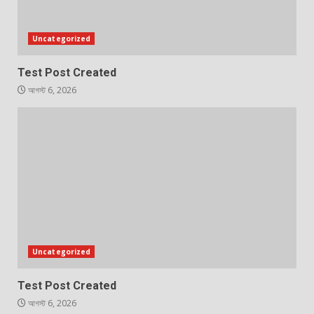
Uncategorized
Test Post Created
আগস্ট 6, 2026
Uncategorized
Test Post Created
আগস্ট 6, 2026