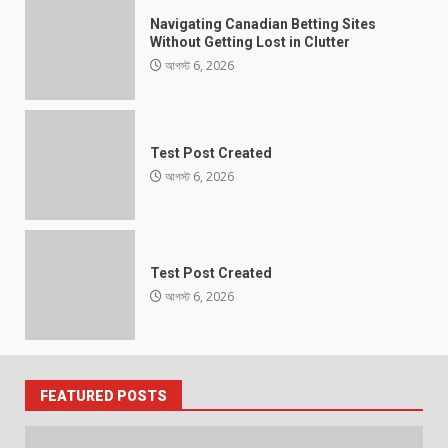
Navigating Canadian Betting Sites
Without Getting Lost in Clutter
আগস্ট 6, 2026
Test Post Created
আগস্ট 6, 2026
Test Post Created
আগস্ট 6, 2026
FEATURED POSTS