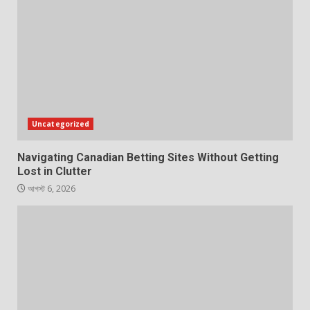
Uncategorized
Navigating Canadian Betting Sites Without Getting
Lost in Clutter
আগস্ট 6, 2026