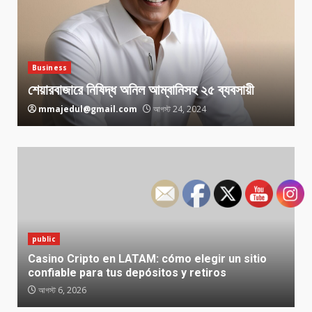
Business
শেয়ারবাজারে নিষিদ্ধ অনিল আম্বানিসহ ২৫ ব্যবসায়ী
mmajedul@gmail.com
আগস্ট 24, 2024
public
Casino Cripto en LATAM: cómo elegir un sitio
confiable para tus depósitos y retiros
আগস্ট 6, 2026