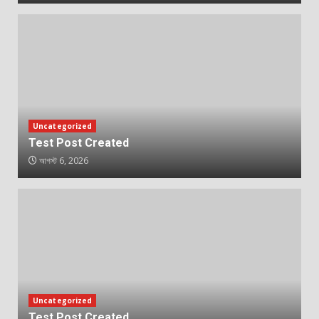
Uncategorized
Test Post Created
আগস্ট 6, 2026
Uncategorized
Test Post Created