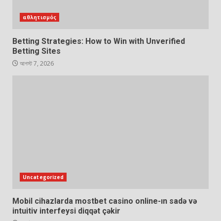
αθλητισμός
Betting Strategies: How to Win with Unverified
Betting Sites
আগস্ট 7, 2026
Uncategorized
Mobil cihazlarda mostbet casino online-ın sadə və
intuitiv interfeysi diqqət çəkir