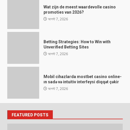
Wat zijn de meest waardevolle casino
promoties van 2026?
আগস্ট 7, 2026
Betting Strategies: How to Win with
Unverified Betting Sites
আগস্ট 7, 2026
Mobil cihazlarda mostbet casino online-
ın sadə və intuitiv interfeysi diqqət çəkir
আগস্ট 7, 2026
FEATURED POSTS