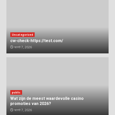
Uncategorized
cw-check-https://test.com/
আগস্ট 7, 2026
public
Wat zijn de meest waardevolle casino
promoties van 2026?
আগস্ট 7, 2026