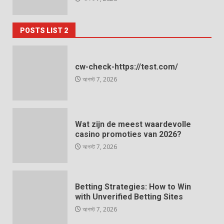
POSTS LIST 2
cw-check-https://test.com/
আগস্ট 7, 2026
Wat zijn de meest waardevolle
casino promoties van 2026?
আগস্ট 7, 2026
Betting Strategies: How to Win
with Unverified Betting Sites
আগস্ট 7, 2026