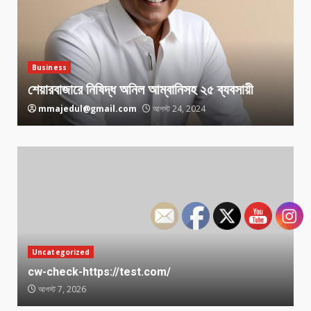
Business
শেয়ারবাজারে নিষিদ্ধ অনিল আম্বানিসহ ২৫ ব্যবসায়ী
mmajedul@gmail.com
আগস্ট 24, 2024
Uncategorized
cw-check-https://test.com/
আগস্ট 7, 2026