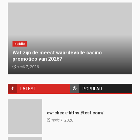
public
Wat zijn de meest waardevolle casino
promoties van 2026?
আগস্ট 7, 2026
LATEST
POPULAR
cw-check-https://test.com/
আগস্ট 7, 2026