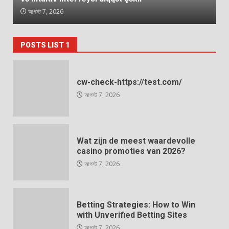
আগস্ট 7, 2026
POSTS LIST 1
cw-check-https://test.com/
আগস্ট 7, 2026
Wat zijn de meest waardevolle
casino promoties van 2026?
আগস্ট 7, 2026
Betting Strategies: How to Win
with Unverified Betting Sites
আগস্ট 7, 2026