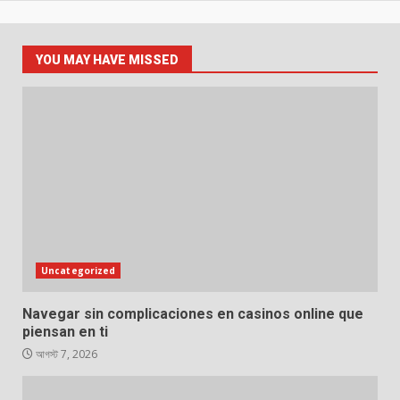
YOU MAY HAVE MISSED
Uncategorized
Navegar sin complicaciones en casinos online que
piensan en ti
আগস্ট 7, 2026