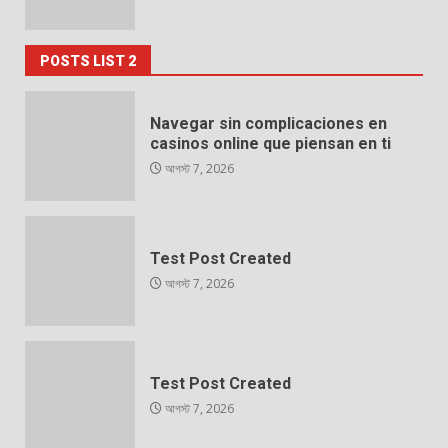
POSTS LIST 2
Navegar sin complicaciones en
casinos online que piensan en ti
আগস্ট 7, 2026
Test Post Created
আগস্ট 7, 2026
Test Post Created
আগস্ট 7, 2026