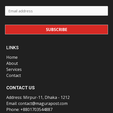
SUBSCRIBE
LINKS
Home
About
Services
Contact
CONTACT US
Address: Mirpur-11, Dhaka - 1212
Email: contact@magurapost.com
Phone: +8801703544887