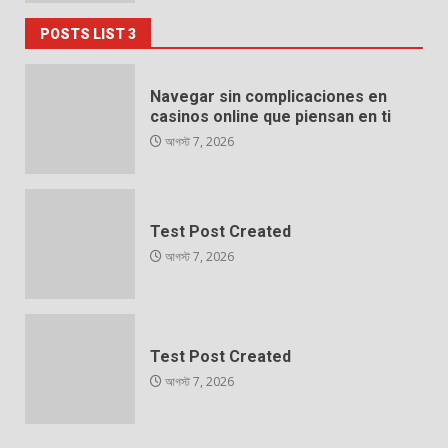
POSTS LIST 3
Navegar sin complicaciones en
casinos online que piensan en ti
আগস্ট 7, 2026
Test Post Created
আগস্ট 7, 2026
Test Post Created
আগস্ট 7, 2026