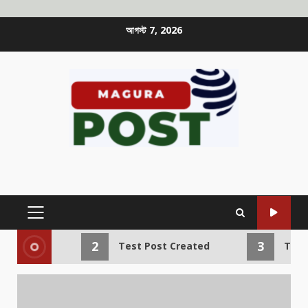
আগস্ট 7, 2026
2
3
n en ti
Test Post Created
Test P