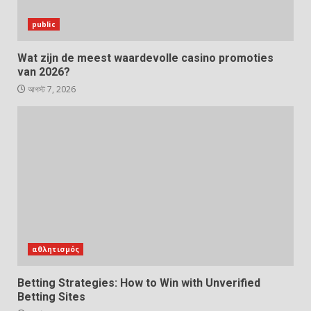
public
Wat zijn de meest waardevolle casino promoties
van 2026?
আগস্ট 7, 2026
αθλητισμός
Betting Strategies: How to Win with Unverified
Betting Sites