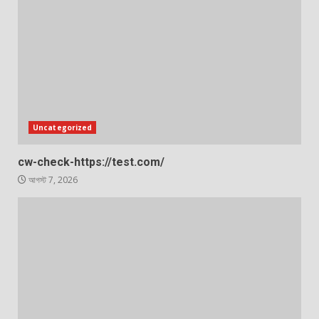
Uncategorized
cw-check-https://test.com/
আগস্ট 7, 2026