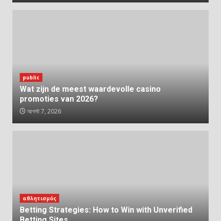
public
Wat zijn de meest waardevolle casino
promoties van 2026?
আগস্ট 7, 2026
αθλητισμός
Betting Strategies: How to Win with Unverified
Betting Sites