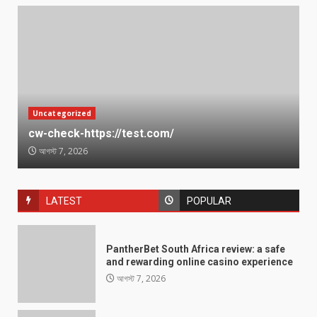
Uncategorized
cw-check-https://test.com/
আগস্ট 7, 2026
LATEST
POPULAR
PantherBet South Africa review: a safe
and rewarding online casino experience
আগস্ট 7, 2026