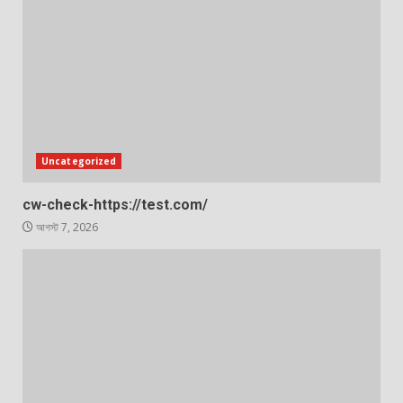
Uncategorized
cw-check-https://test.com/
আগস্ট 7, 2026