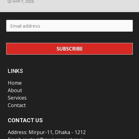
আগস্ট 7, 2026
SUBSCRIBE
LINKS
Home
About
Services
Contact
CONTACT US
Address: Mirpur-11, Dhaka - 1212