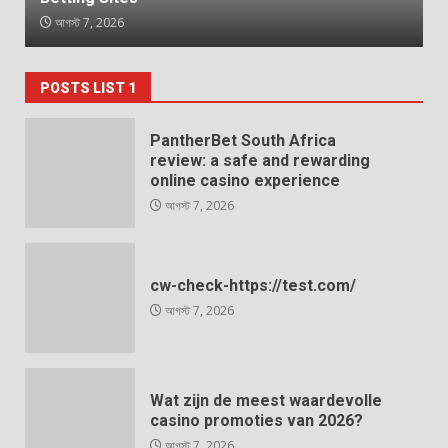
আগস্ট 7, 2026
POSTS LIST 1
PantherBet South Africa
review: a safe and rewarding
online casino experience
আগস্ট 7, 2026
cw-check-https://test.com/
আগস্ট 7, 2026
Wat zijn de meest waardevolle
casino promoties van 2026?
আগস্ট 7, 2026