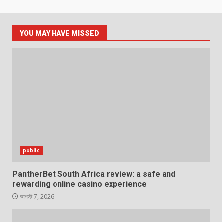
YOU MAY HAVE MISSED
public
PantherBet South Africa review: a safe and
rewarding online casino experience
আগস্ট 7, 2026