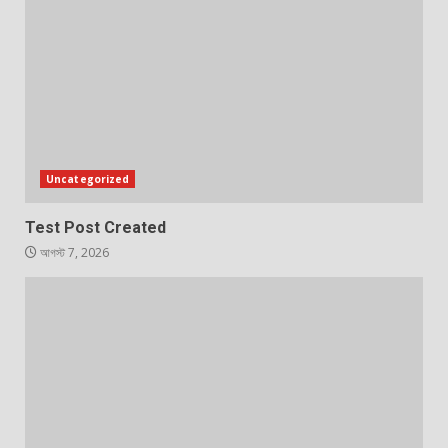
Uncategorized
Test Post Created
আগস্ট 7, 2026