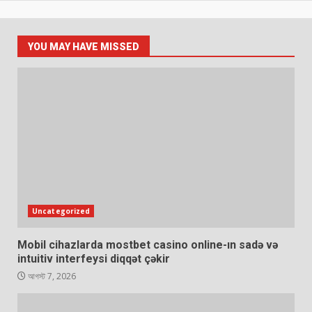
YOU MAY HAVE MISSED
Uncategorized
Mobil cihazlarda mostbet casino online-ın sadə və
intuitiv interfeysi diqqət çəkir
আগস্ট 7, 2026