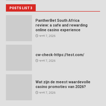
POSTS LIST 3
PantherBet South Africa
review: a safe and rewarding
online casino experience
আগস্ট 7, 2026
cw-check-https://test.com/
আগস্ট 7, 2026
Wat zijn de meest waardevolle
casino promoties van 2026?
আগস্ট 7, 2026