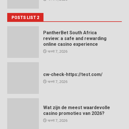
POSTS LIST 2
PantherBet South Africa
review: a safe and rewarding
online casino experience
আগস্ট 7, 2026
cw-check-https://test.com/
আগস্ট 7, 2026
Wat zijn de meest waardevolle
casino promoties van 2026?
আগস্ট 7, 2026