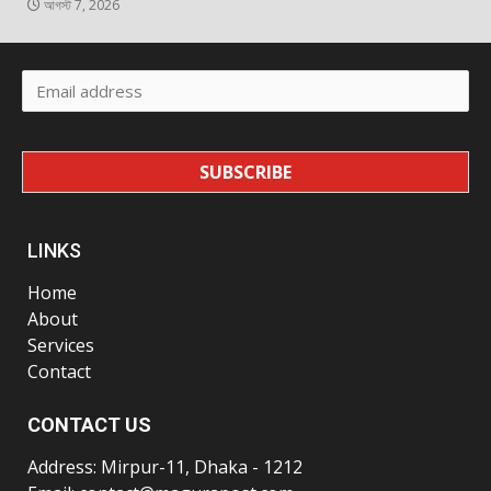
আগস্ট 7, 2026
SUBSCRIBE
LINKS
Home
About
Services
Contact
CONTACT US
Address: Mirpur-11, Dhaka - 1212