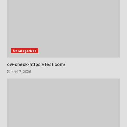
Uncategorized
cw-check-https://test.com/
আগস্ট 7, 2026