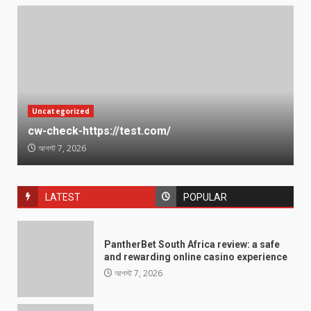
Uncategorized
cw-check-https://test.com/
আগস্ট 7, 2026
LATEST
POPULAR
PantherBet South Africa review: a safe
and rewarding online casino experience
আগস্ট 7, 2026