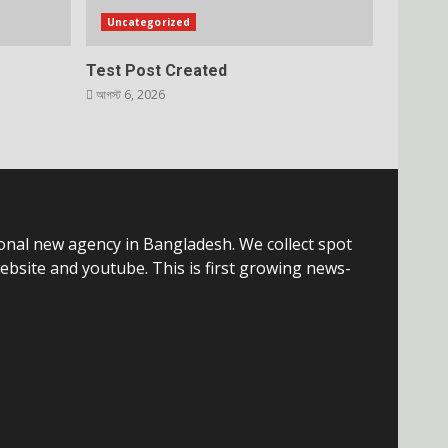
Uncategorized
Test Post Created
আগস্ট 6, 2026
onal new agency in Bangladesh. We collect spot
bsite and youtube. This is first growing news-