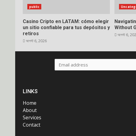
public
Uncateg
Casino Cripto en LATAM: cómo elegir
Navigatin
un sitio confiable para tus depósitos y
Without G
retiros
আগস্ট 6, 20
আগস্ট 6, 2026
LINKS
Home
About
Services
Contact