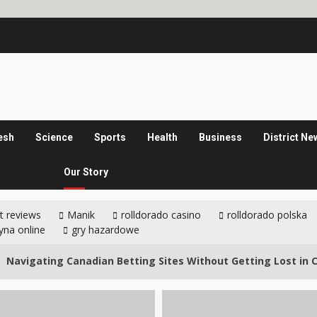
esh
Science
Sports
Health
Business
District Ne
Our Story
et reviews
Manik
rolldorado casino
rolldorado polska
yna online
gry hazardowe
avigating Canadian Betting Sites Without Getting Lost in Clu