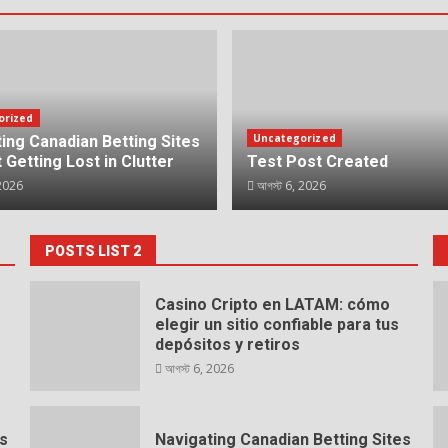
orized
Uncategorized
ing Canadian Betting Sites
 Getting Lost in Clutter
Test Post Created
 2026
আগস্ট 6, 2026
POSTS LIST 2
Casino Cripto en LATAM: cómo
elegir un sitio confiable para tus
depósitos y retiros
আগস্ট 6, 2026
es
Navigating Canadian Betting Sites