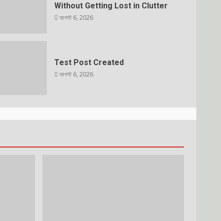
Without Getting Lost in Clutter
আগস্ট 6, 2026
Test Post Created
আগস্ট 6, 2026