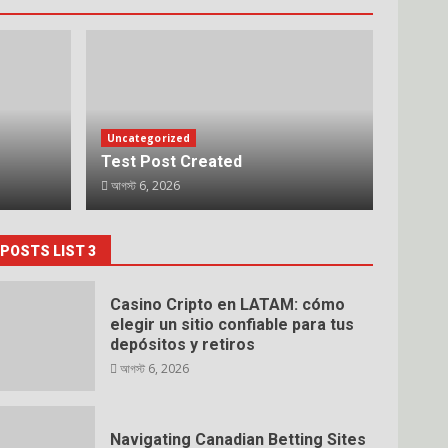
Uncategorized
Test Post Created
আগস্ট 6, 2026
POSTS LIST 3
Casino Cripto en LATAM: cómo
elegir un sitio confiable para tus
depósitos y retiros
আগস্ট 6, 2026
Navigating Canadian Betting Sites