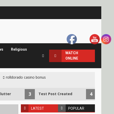
ws
Religious
WATCH
ONLINE
rolldorado casino bonus
3
4
tter
Test Post Created
Test Post
LATEST
POPULAR