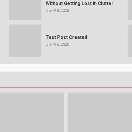
Without Getting Lost in Clutter
আগস্ট 6, 2026
Test Post Created
আগস্ট 6, 2026