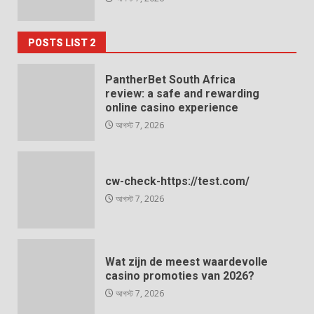
POSTS LIST 2
PantherBet South Africa
review: a safe and rewarding
online casino experience
আগস্ট 7, 2026
cw-check-https://test.com/
আগস্ট 7, 2026
Wat zijn de meest waardevolle
casino promoties van 2026?
আগস্ট 7, 2026