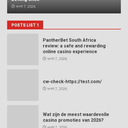
আগস্ট 7, 2026
POSTS LIST 1
PantherBet South Africa
review: a safe and rewarding
online casino experience
আগস্ট 7, 2026
cw-check-https://test.com/
আগস্ট 7, 2026
Wat zijn de meest waardevolle
casino promoties van 2026?
আগস্ট 7, 2026