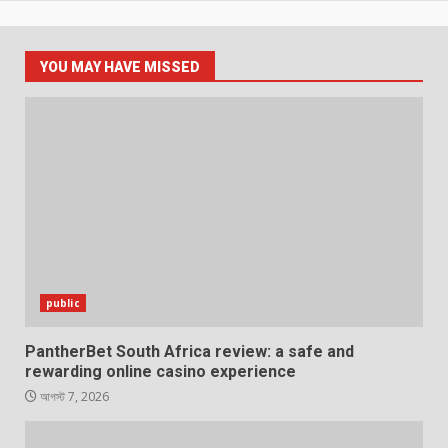
YOU MAY HAVE MISSED
public
PantherBet South Africa review: a safe and
rewarding online casino experience
আগস্ট 7, 2026