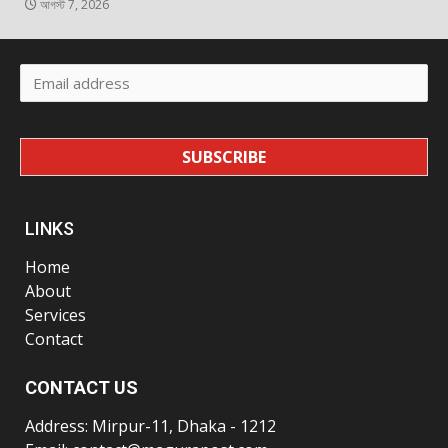
আগস্ট 7, 2026
SUBSCRIBE
LINKS
Home
About
Services
Contact
CONTACT US
Address: Mirpur-11, Dhaka - 1212