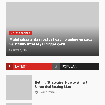
Uncategorized
Mobil cihazlarda mostbet casino online-ın sadə
və intuitiv interfeysi diqqət çəkir
আগস্ট 7, 2026
LATEST
POPULAR
Betting Strategies: How to Win with
Unverified Betting Sites
আগস্ট 7, 2026