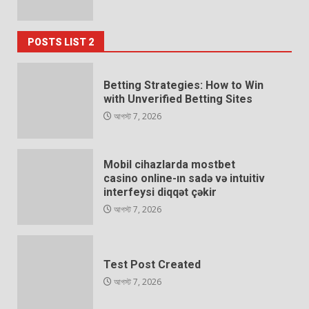
POSTS LIST 2
Betting Strategies: How to Win
with Unverified Betting Sites
আগস্ট 7, 2026
Mobil cihazlarda mostbet
casino online-ın sadə və intuitiv
interfeysi diqqət çəkir
আগস্ট 7, 2026
Test Post Created
আগস্ট 7, 2026