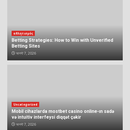
αθλητισμός
Betting Strategies: How to Win with Unverified
Betting Sites
আগস্ট 7, 2026
Uncategorized
Mobil cihazlarda mostbet casino online-ın sadə
və intuitiv interfeysi diqqət çəkir
আগস্ট 7, 2026