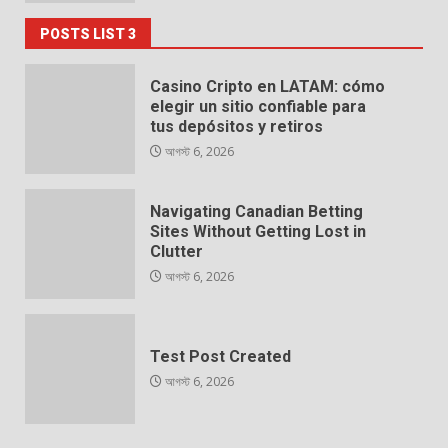
POSTS LIST 3
Casino Cripto en LATAM: cómo
elegir un sitio confiable para
tus depósitos y retiros
আগস্ট 6, 2026
Navigating Canadian Betting
Sites Without Getting Lost in
Clutter
আগস্ট 6, 2026
Test Post Created
আগস্ট 6, 2026