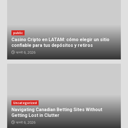
public
Casino Cripto en LATAM: cómo elegir un sitio
confiable para tus depósitos y retiros
আগস্ট 6, 2026
Uncategorized
Navigating Canadian Betting Sites Without
Getting Lost in Clutter
আগস্ট 6, 2026