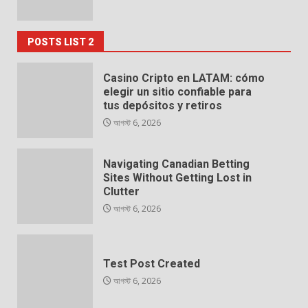
POSTS LIST 2
Casino Cripto en LATAM: cómo
elegir un sitio confiable para
tus depósitos y retiros
আগস্ট 6, 2026
Navigating Canadian Betting
Sites Without Getting Lost in
Clutter
আগস্ট 6, 2026
Test Post Created
আগস্ট 6, 2026