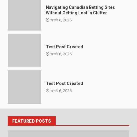
Navigating Canadian Betting Sites
Without Getting Lost in Clutter
আগস্ট 6, 2026
Test Post Created
আগস্ট 6, 2026
Test Post Created
আগস্ট 6, 2026
FEATURED POSTS