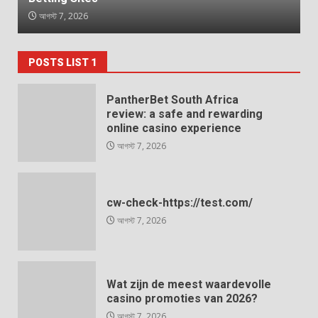
আগস্ট 7, 2026
POSTS LIST 1
PantherBet South Africa
review: a safe and rewarding
online casino experience
আগস্ট 7, 2026
cw-check-https://test.com/
আগস্ট 7, 2026
Wat zijn de meest waardevolle
casino promoties van 2026?
আগস্ট 7, 2026