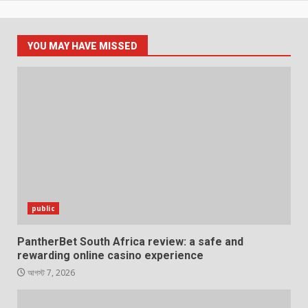
YOU MAY HAVE MISSED
public
PantherBet South Africa review: a safe and
rewarding online casino experience
আগস্ট 7, 2026