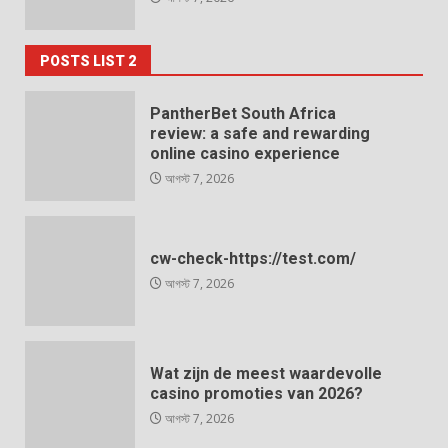
POSTS LIST 2
PantherBet South Africa
review: a safe and rewarding
online casino experience
আগস্ট 7, 2026
cw-check-https://test.com/
আগস্ট 7, 2026
Wat zijn de meest waardevolle
casino promoties van 2026?
আগস্ট 7, 2026