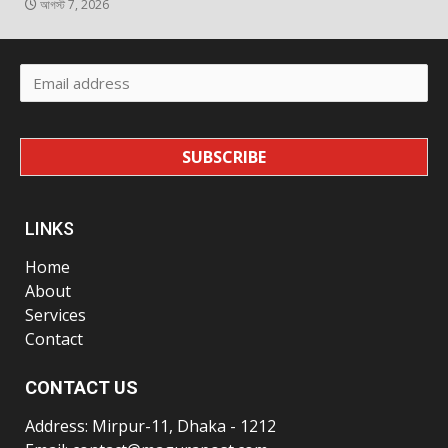
আগস্ট 7, 2026
SUBSCRIBE
LINKS
Home
About
Services
Contact
CONTACT US
Address: Mirpur-11, Dhaka - 1212