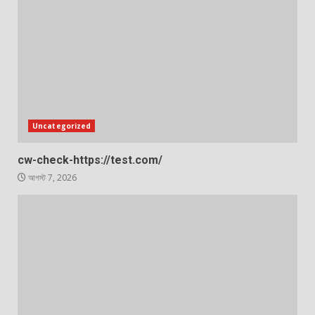
Uncategorized
cw-check-https://test.com/
আগস্ট 7, 2026