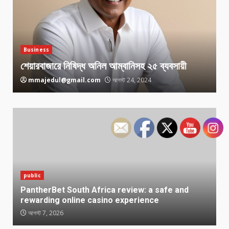
Business
শেয়ারবাজারে নিষিদ্ধ অনিল আম্বানিসহ ২৫ ব্যবসায়ী
mmajedul@gmail.com
আগস্ট 24, 2024
public
PantherBet South Africa review: a safe and
rewarding online casino experience
আগস্ট 7, 2026