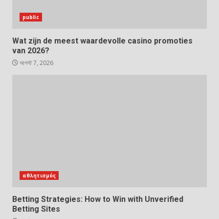
public
Wat zijn de meest waardevolle casino promoties
van 2026?
আগস্ট 7, 2026
αθλητισμός
Betting Strategies: How to Win with Unverified
Betting Sites