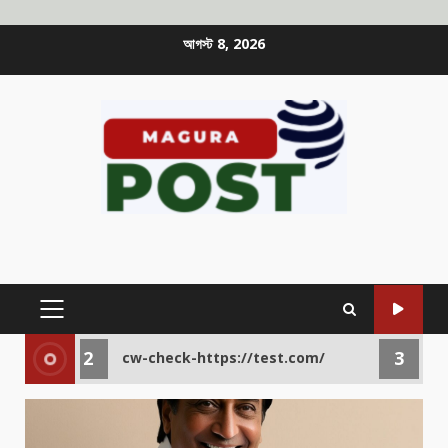
আগস্ট 8, 2026
2
3
cw-check-https://test.com/
Wat 