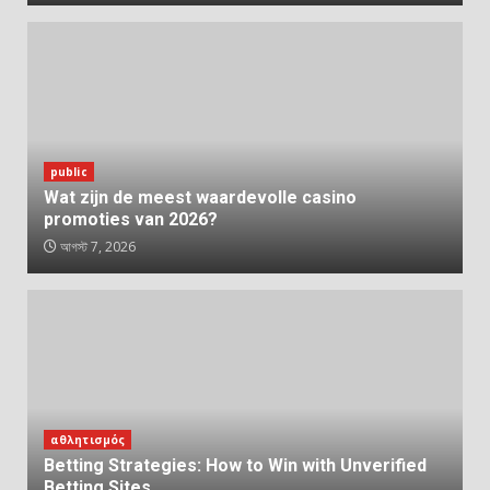
public
Wat zijn de meest waardevolle casino
promoties van 2026?
আগস্ট 7, 2026
αθλητισμός
Betting Strategies: How to Win with Unverified
Betting Sites