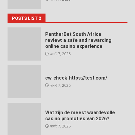
POSTS LIST 2
PantherBet South Africa
review: a safe and rewarding
online casino experience
আগস্ট 7, 2026
cw-check-https://test.com/
আগস্ট 7, 2026
Wat zijn de meest waardevolle
casino promoties van 2026?
আগস্ট 7, 2026