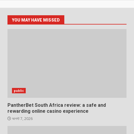
YOU MAY HAVE MISSED
public
PantherBet South Africa review: a safe and
rewarding online casino experience
আগস্ট 7, 2026