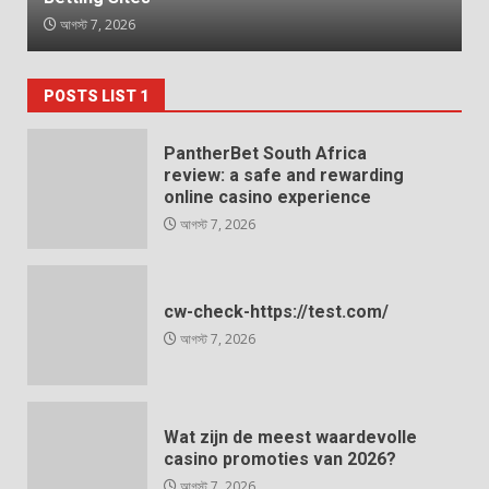
আগস্ট 7, 2026
POSTS LIST 1
PantherBet South Africa
review: a safe and rewarding
online casino experience
আগস্ট 7, 2026
cw-check-https://test.com/
আগস্ট 7, 2026
Wat zijn de meest waardevolle
casino promoties van 2026?
আগস্ট 7, 2026