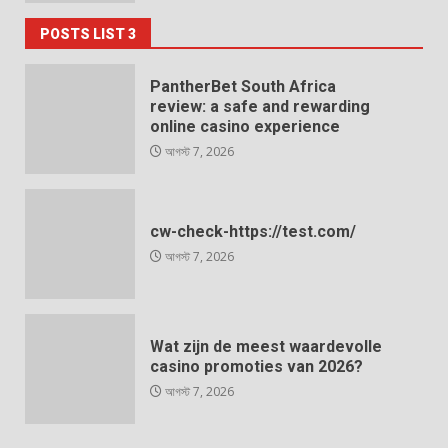
POSTS LIST 3
PantherBet South Africa
review: a safe and rewarding
online casino experience
আগস্ট 7, 2026
cw-check-https://test.com/
আগস্ট 7, 2026
Wat zijn de meest waardevolle
casino promoties van 2026?
আগস্ট 7, 2026