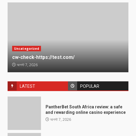
Uncategorized
cw-check-https://test.com/
আগস্ট 7, 2026
LATEST
POPULAR
PantherBet South Africa review: a safe
and rewarding online casino experience
আগস্ট 7, 2026