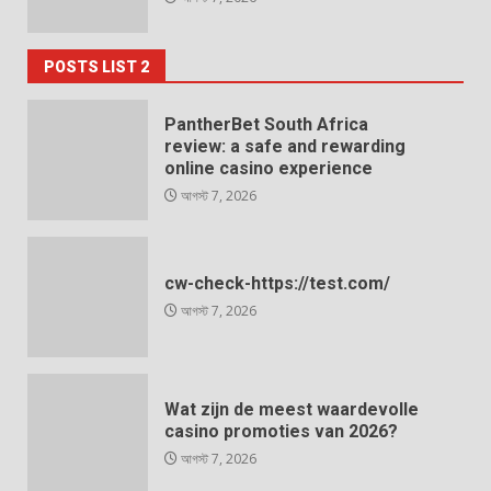
POSTS LIST 2
PantherBet South Africa
review: a safe and rewarding
online casino experience
আগস্ট 7, 2026
cw-check-https://test.com/
আগস্ট 7, 2026
Wat zijn de meest waardevolle
casino promoties van 2026?
আগস্ট 7, 2026