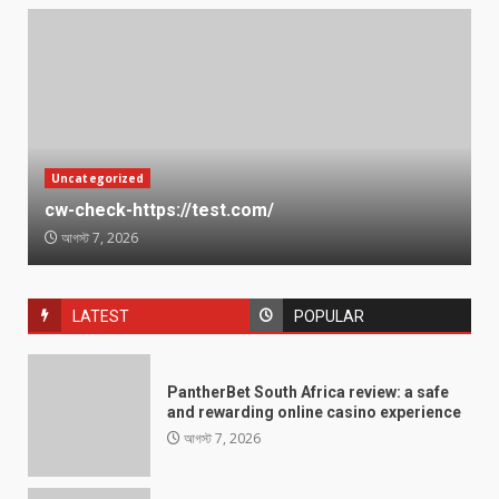
Uncategorized
cw-check-https://test.com/
আগস্ট 7, 2026
LATEST
POPULAR
PantherBet South Africa review: a safe
and rewarding online casino experience
আগস্ট 7, 2026