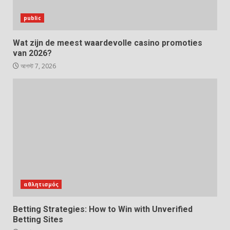
public
Wat zijn de meest waardevolle casino promoties
van 2026?
আগস্ট 7, 2026
αθλητισμός
Betting Strategies: How to Win with Unverified
Betting Sites