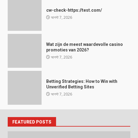
cw-check-https://test.com/
আগস্ট 7, 2026
Wat zijn de meest waardevolle casino
promoties van 2026?
আগস্ট 7, 2026
Betting Strategies: How to Win with
Unverified Betting Sites
আগস্ট 7, 2026
FEATURED POSTS