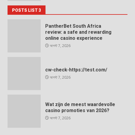
POSTS LIST 3
PantherBet South Africa
review: a safe and rewarding
online casino experience
আগস্ট 7, 2026
cw-check-https://test.com/
আগস্ট 7, 2026
Wat zijn de meest waardevolle
casino promoties van 2026?
আগস্ট 7, 2026