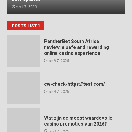
আগস্ট 7, 2026
POSTS LIST 1
PantherBet South Africa
review: a safe and rewarding
online casino experience
আগস্ট 7, 2026
cw-check-https://test.com/
আগস্ট 7, 2026
Wat zijn de meest waardevolle
casino promoties van 2026?
আগস্ট 7, 2026