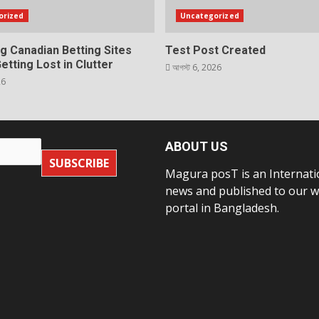
orized
Uncategorized
g Canadian Betting Sites
Test Post Created
etting Lost in Clutter
আগস্ট 6, 2026
26
ABOUT US
SUBSCRIBE
Magura posT is an Internati
news and published to our we
portal in Bangladesh.