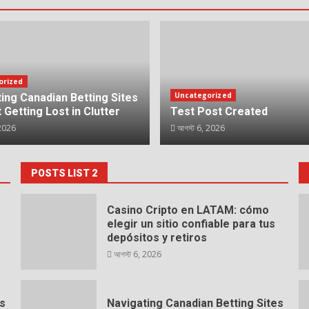
orized
Uncategorized
ing Canadian Betting Sites
 Getting Lost in Clutter
Test Post Created
 2026
আগস্ট 6, 2026
POSTS LIST 2
Casino Cripto en LATAM: cómo
elegir un sitio confiable para tus
depósitos y retiros
আগস্ট 6, 2026
es
Navigating Canadian Betting Sites