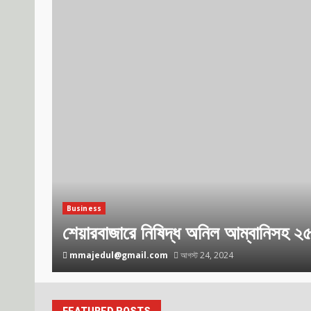
Business
শেয়ারবাজারে নিষিদ্ধ অনিল আম্বানিসহ ২৫ 
mmajedul@gmail.com
আগস্ট 24, 2024