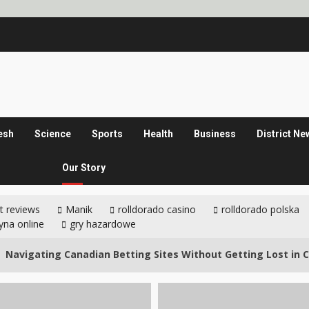
esh
Science
Sports
Health
Business
District Ne
Our Story
et reviews
Manik
rolldorado casino
rolldorado polska
yna online
gry hazardowe
vigating Canadian Betting Sites Without Getting Lost in Clut