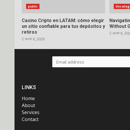
public
Uncateg
Casino Cripto en LATAM: cómo elegir
Navigatin
un sitio confiable para tus depósitos y
Without G
retiros
আগস্ট 6, 20
আগস্ট 6, 2026
LINKS
Home
About
Services
Contact