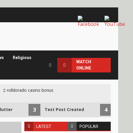
ws
Religious
WATCH
ONLINE
rolldorado casino bonus
3
4
ter
Test Post Created
Test Post 
LATEST
POPULAR