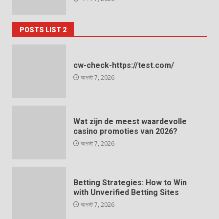
POSTS LIST 2
cw-check-https://test.com/
আগস্ট 7, 2026
Wat zijn de meest waardevolle
casino promoties van 2026?
আগস্ট 7, 2026
Betting Strategies: How to Win
with Unverified Betting Sites
আগস্ট 7, 2026