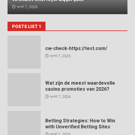
আগস্ট 7, 2026
POSTS LIST 1
cw-check-https://test.com/
আগস্ট 7, 2026
Wat zijn de meest waardevolle
casino promoties van 2026?
আগস্ট 7, 2026
Betting Strategies: How to Win
with Unverified Betting Sites
আগস্ট 7, 2026