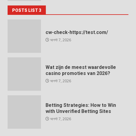
POSTS LIST 3
cw-check-https://test.com/
আগস্ট 7, 2026
Wat zijn de meest waardevolle
casino promoties van 2026?
আগস্ট 7, 2026
Betting Strategies: How to Win
with Unverified Betting Sites
আগস্ট 7, 2026