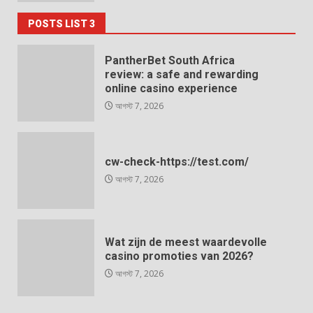
POSTS LIST 3
PantherBet South Africa
review: a safe and rewarding
online casino experience
আগস্ট 7, 2026
cw-check-https://test.com/
আগস্ট 7, 2026
Wat zijn de meest waardevolle
casino promoties van 2026?
আগস্ট 7, 2026