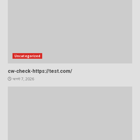
Uncategorized
cw-check-https://test.com/
আগস্ট 7, 2026