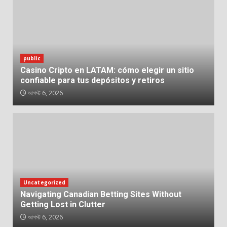
public
Casino Cripto en LATAM: cómo elegir un sitio
confiable para tus depósitos y retiros
আগস্ট 6, 2026
Uncategorized
Navigating Canadian Betting Sites Without
Getting Lost in Clutter
আগস্ট 6, 2026