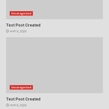
Uncategorized
Test Post Created
আগস্ট 6, 2026
Uncategorized
Test Post Created
আগস্ট 6, 2026