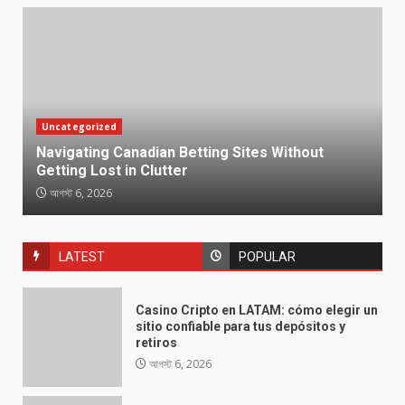
Uncategorized
Navigating Canadian Betting Sites Without
Getting Lost in Clutter
আগস্ট 6, 2026
LATEST
POPULAR
Casino Cripto en LATAM: cómo elegir un
sitio confiable para tus depósitos y
retiros
আগস্ট 6, 2026