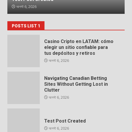
আগস্ট 6, 2026
POSTS LIST 1
Casino Cripto en LATAM: cómo
elegir un sitio confiable para
tus depósitos y retiros
আগস্ট 6, 2026
Navigating Canadian Betting
Sites Without Getting Lost in
Clutter
আগস্ট 6, 2026
Test Post Created
আগস্ট 6, 2026