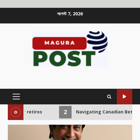
আগস্ট 7, 2026
2
pósitos y retiros
Navigating Canadian Betting Si