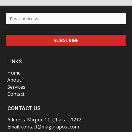
SUBSCRIBE
LINKS
Home
About
Services
Contact
CONTACT US
Address: Mirpur-11, Dhaka - 1212
Email: contact@magurapost.com