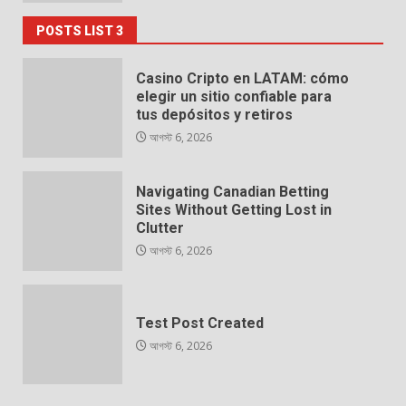
POSTS LIST 3
Casino Cripto en LATAM: cómo
elegir un sitio confiable para
tus depósitos y retiros
আগস্ট 6, 2026
Navigating Canadian Betting
Sites Without Getting Lost in
Clutter
আগস্ট 6, 2026
Test Post Created
আগস্ট 6, 2026