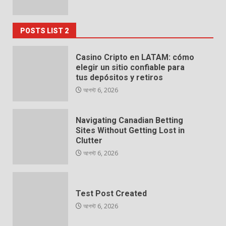
POSTS LIST 2
Casino Cripto en LATAM: cómo
elegir un sitio confiable para
tus depósitos y retiros
আগস্ট 6, 2026
Navigating Canadian Betting
Sites Without Getting Lost in
Clutter
আগস্ট 6, 2026
Test Post Created
আগস্ট 6, 2026