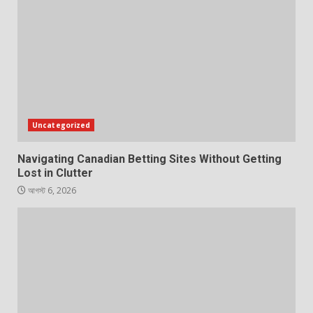
Uncategorized
Navigating Canadian Betting Sites Without Getting
Lost in Clutter
আগস্ট 6, 2026