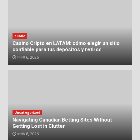
public
Casino Cripto en LATAM: cómo elegir un sitio
confiable para tus depósitos y retiros
আগস্ট 6, 2026
Uncategorized
Navigating Canadian Betting Sites Without
Getting Lost in Clutter
আগস্ট 6, 2026