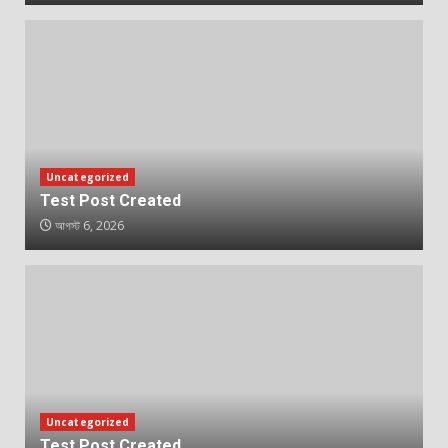
Uncategorized
Test Post Created
আগস্ট 6, 2026
Uncategorized
Test Post Created