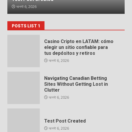
আগস্ট 6, 2026
POSTS LIST 1
Casino Cripto en LATAM: cómo
elegir un sitio confiable para
tus depósitos y retiros
আগস্ট 6, 2026
Navigating Canadian Betting
Sites Without Getting Lost in
Clutter
আগস্ট 6, 2026
Test Post Created
আগস্ট 6, 2026