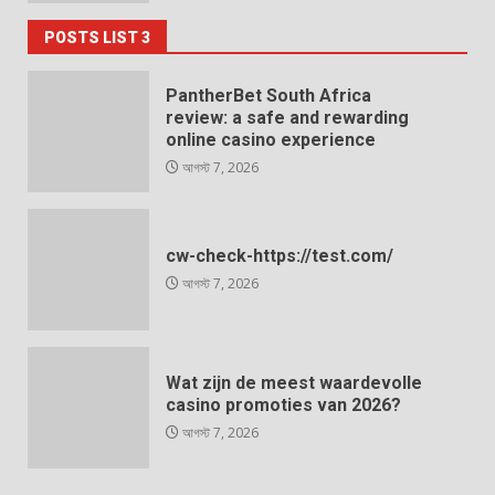
POSTS LIST 3
PantherBet South Africa
review: a safe and rewarding
online casino experience
আগস্ট 7, 2026
cw-check-https://test.com/
আগস্ট 7, 2026
Wat zijn de meest waardevolle
casino promoties van 2026?
আগস্ট 7, 2026