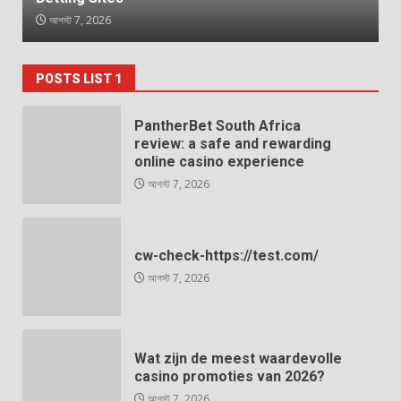
আগস্ট 7, 2026
POSTS LIST 1
PantherBet South Africa
review: a safe and rewarding
online casino experience
আগস্ট 7, 2026
cw-check-https://test.com/
আগস্ট 7, 2026
Wat zijn de meest waardevolle
casino promoties van 2026?
আগস্ট 7, 2026