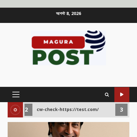
আগস্ট 8, 2026
2
3
cw-check-https://test.com/
Wat z