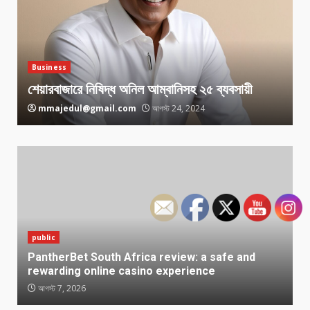
Business
শেয়ারবাজারে নিষিদ্ধ অনিল আম্বানিসহ ২৫ ব্যবসায়ী
mmajedul@gmail.com
আগস্ট 24, 2024
public
PantherBet South Africa review: a safe and
rewarding online casino experience
আগস্ট 7, 2026