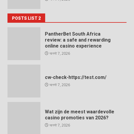
POSTS LIST 2
PantherBet South Africa
review: a safe and rewarding
online casino experience
আগস্ট 7, 2026
cw-check-https://test.com/
আগস্ট 7, 2026
Wat zijn de meest waardevolle
casino promoties van 2026?
আগস্ট 7, 2026