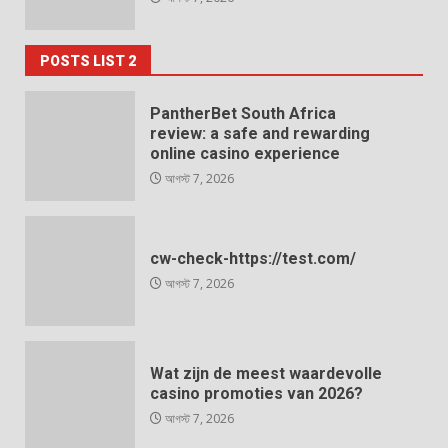
POSTS LIST 2
PantherBet South Africa
review: a safe and rewarding
online casino experience
আগস্ট 7, 2026
cw-check-https://test.com/
আগস্ট 7, 2026
Wat zijn de meest waardevolle
casino promoties van 2026?
আগস্ট 7, 2026