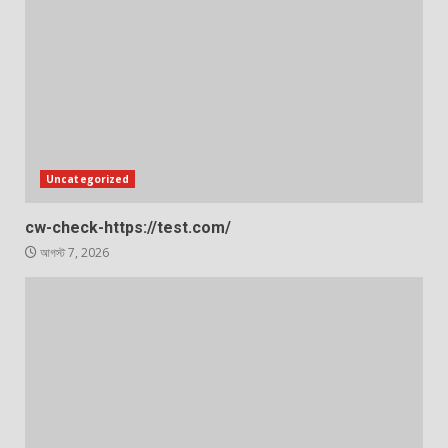
Uncategorized
cw-check-https://test.com/
আগস্ট 7, 2026