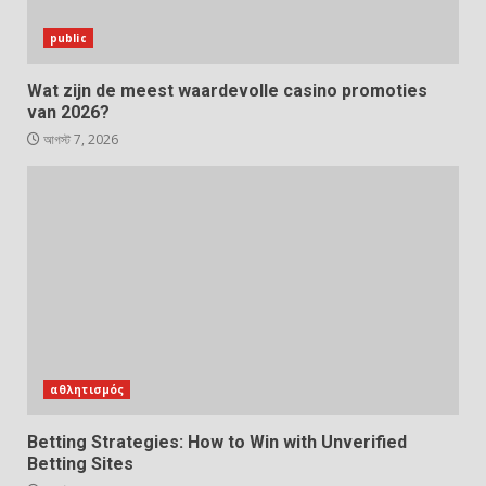
public
Wat zijn de meest waardevolle casino promoties
van 2026?
আগস্ট 7, 2026
αθλητισμός
Betting Strategies: How to Win with Unverified
Betting Sites