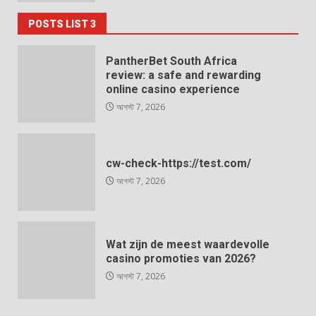
POSTS LIST 3
PantherBet South Africa
review: a safe and rewarding
online casino experience
আগস্ট 7, 2026
cw-check-https://test.com/
আগস্ট 7, 2026
Wat zijn de meest waardevolle
casino promoties van 2026?
আগস্ট 7, 2026