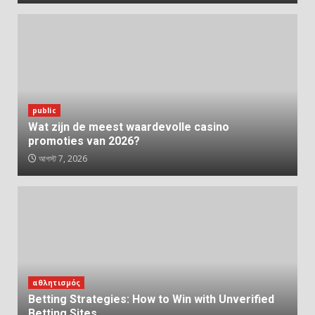
public
Wat zijn de meest waardevolle casino
promoties van 2026?
আগস্ট 7, 2026
αθλητισμός
Betting Strategies: How to Win with Unverified
Betting Sites