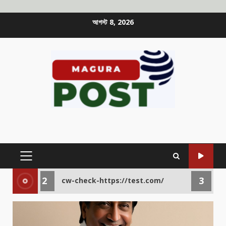
আগস্ট 8, 2026
2
3
cw-check-https://test.com/
Wat z