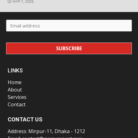
আগস্ট 7, 2026
SUBSCRIBE
LINKS
Home
About
Services
Contact
CONTACT US
Address: Mirpur-11, Dhaka - 1212