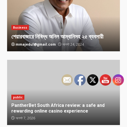
Business
শেয়ারবাজারে নিষিদ্ধ অনিল আম্বানিসহ ২৫ ব্যবসায়ী
mmajedul@gmail.com
আগস্ট 24, 2024
public
PantherBet South Africa review: a safe and
rewarding online casino experience
আগস্ট 7, 2026