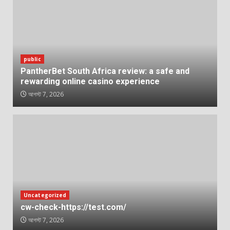
public
PantherBet South Africa review: a safe and
rewarding online casino experience
আগস্ট 7, 2026
Uncategorized
cw-check-https://test.com/
আগস্ট 7, 2026