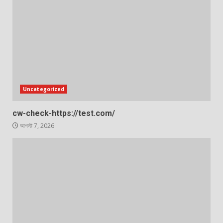
Uncategorized
cw-check-https://test.com/
আগস্ট 7, 2026