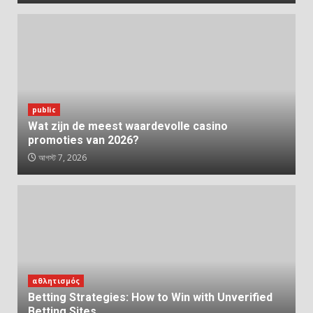
public
Wat zijn de meest waardevolle casino
promoties van 2026?
আগস্ট 7, 2026
αθλητισμός
Betting Strategies: How to Win with Unverified
Betting Sites