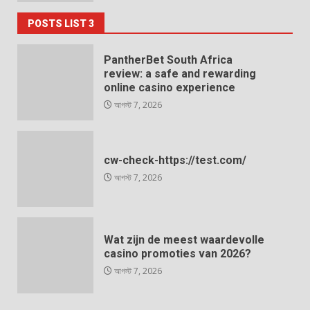
POSTS LIST 3
PantherBet South Africa
review: a safe and rewarding
online casino experience
আগস্ট 7, 2026
cw-check-https://test.com/
আগস্ট 7, 2026
Wat zijn de meest waardevolle
casino promoties van 2026?
আগস্ট 7, 2026