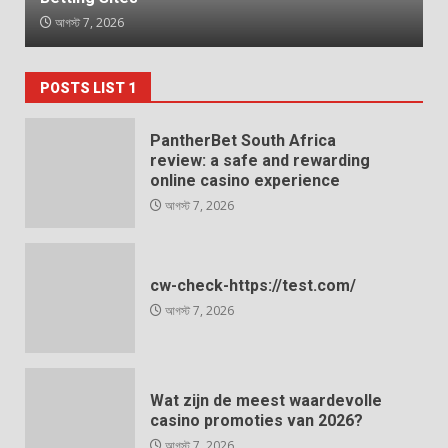
আগস্ট 7, 2026
POSTS LIST 1
PantherBet South Africa
review: a safe and rewarding
online casino experience
আগস্ট 7, 2026
cw-check-https://test.com/
আগস্ট 7, 2026
Wat zijn de meest waardevolle
casino promoties van 2026?
আগস্ট 7, 2026