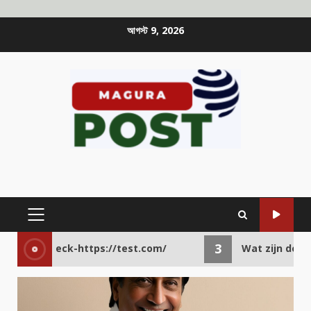
আগস্ট 9, 2026
3
cw-check-https://test.com/
Wat zijn de mees