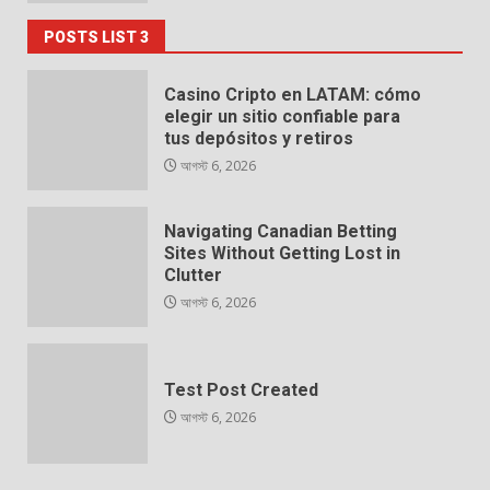
POSTS LIST 3
Casino Cripto en LATAM: cómo
elegir un sitio confiable para
tus depósitos y retiros
আগস্ট 6, 2026
Navigating Canadian Betting
Sites Without Getting Lost in
Clutter
আগস্ট 6, 2026
Test Post Created
আগস্ট 6, 2026