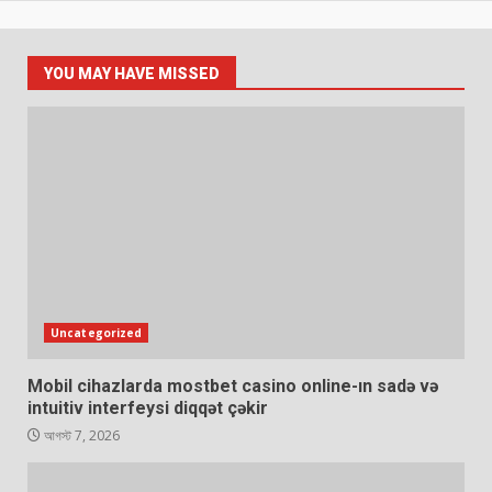
YOU MAY HAVE MISSED
Uncategorized
Mobil cihazlarda mostbet casino online-ın sadə və
intuitiv interfeysi diqqət çəkir
আগস্ট 7, 2026