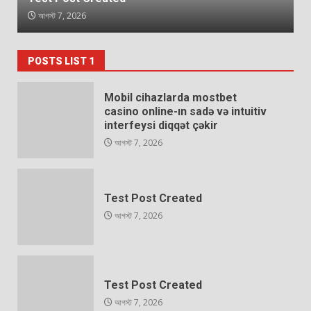
আগস্ট 7, 2026
POSTS LIST 1
Mobil cihazlarda mostbet
casino online-ın sadə və intuitiv
interfeysi diqqət çəkir
আগস্ট 7, 2026
Test Post Created
আগস্ট 7, 2026
Test Post Created
আগস্ট 7, 2026