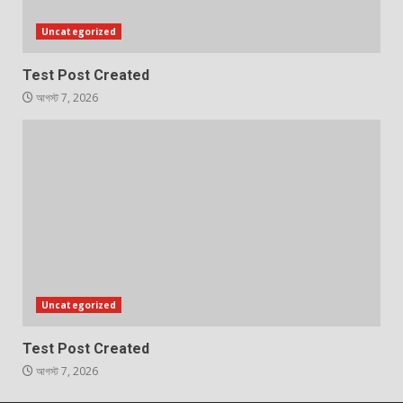
Uncategorized
Test Post Created
আগস্ট 7, 2026
Uncategorized
Test Post Created
আগস্ট 7, 2026