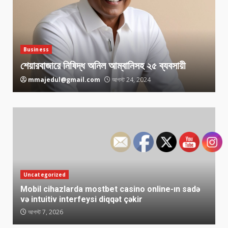
Business
শেয়ারবাজারে নিষিদ্ধ অনিল আম্বানিসহ ২৫ ব্যবসায়ী
mmajedul@gmail.com
আগস্ট 24, 2024
Uncategorized
Mobil cihazlarda mostbet casino online-ın sadə
və intuitiv interfeysi diqqət çəkir
আগস্ট 7, 2026