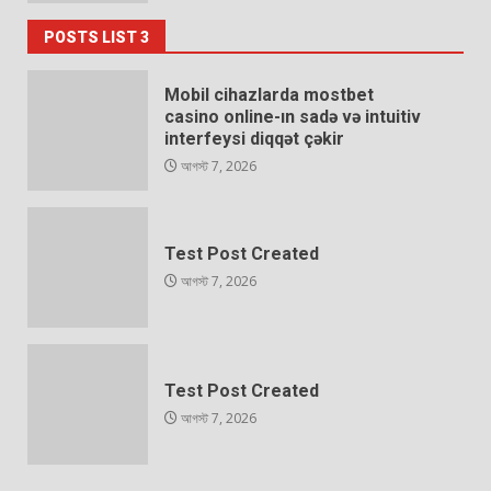
POSTS LIST 3
Mobil cihazlarda mostbet
casino online-ın sadə və intuitiv
interfeysi diqqət çəkir
আগস্ট 7, 2026
Test Post Created
আগস্ট 7, 2026
Test Post Created
আগস্ট 7, 2026