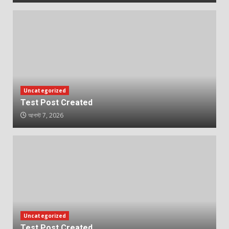
Uncategorized
Test Post Created
আগস্ট 7, 2026
Uncategorized
Test Post Created